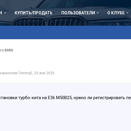
И
КУПИТЬ/ПРОДАТЬ
ПОЛЬЗОВАТЕЛИ
О КЛУБЕ
его BMW
ьзователем
TommyE
,
25 янв 2025
.
тановки турбо-кита на Е36 М50B25, нужно ли регистрировать пе