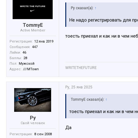
Ру сказал(а):
↑
Не надо регистрировать для п
TommyE
Active Member
тоесть приехал и как ни в чем н
Регистрация:
12 янв 2019
Сообщения:
447
Лайки:
46
Баллы:
28
Пол:
Мужской
WRITETHEFUTURE
Адрес:
///MTown
Ру
,
25 янв 2025
TommyE сказал(а):
↑
тоесть приехал и как ни в чем
Ру
Свой человек
Да
Регистрация:
8 сен 2008