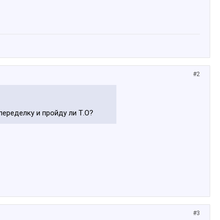
#2
переделку и пройду ли Т.О?
#3