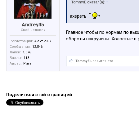
TommyE сказал(а):
↑
ахереть
Andrey45
Свой человек
Главное чтобы по нормам по выхл
обороты накручены. Холостые в 
Регистрация:
4 окт 2007
Сообщения:
12,546
Лайки:
1,576
Баллы:
113
TommyE
нравится это.
Адрес:
Рига
Поделиться этой страницей