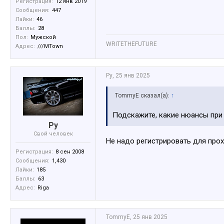
Регистрация:
12 янв 2019
Сообщения:
447
Лайки:
46
Баллы:
28
Пол:
Мужской
WRITETHEFUTURE
Адрес:
///MTown
Ру
,
25 янв 2025
TommyE сказал(а):
↑
Подскажите, какие нюансы при 
Ру
Свой человек
Не надо регистрировать для про
Регистрация:
8 сен 2008
Сообщения:
1,430
Лайки:
185
Баллы:
63
Адрес:
Riga
TommyE
,
25 янв 2025