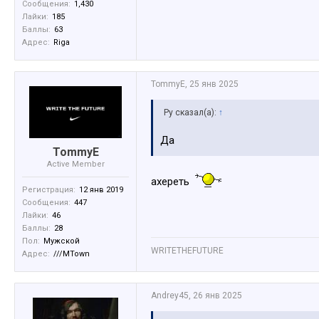
Сообщения:
1,430
Лайки:
185
Баллы:
63
Адрес:
Riga
TommyE
,
25 янв 2025
Ру сказал(а):
↑
Да
TommyE
Active Member
ахереть
Регистрация:
12 янв 2019
Сообщения:
447
Лайки:
46
Баллы:
28
Пол:
Мужской
WRITETHEFUTURE
Адрес:
///MTown
Andrey45
,
26 янв 2025