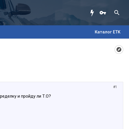
Каталог ETK
#1
ределку и пройду ли Т.О?