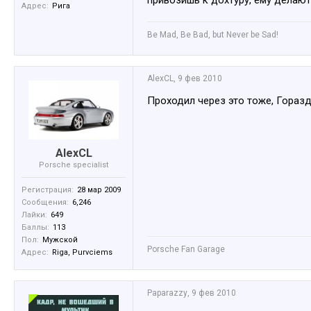
привозишь к дохтуру, ему делают
Адрес:
Рига
Be Mad, Be Bad, but Never be Sad!
AlexCL
,
9 фев 2010
Проходил через это тоже, Гораз
AlexCL
Porsche specialist
Регистрация:
28 мар 2009
Сообщения:
6,246
Лайки:
649
Баллы:
113
Пол:
Мужской
Porsche Fan Garage
Адрес:
Riga, Purvciems
Paparazzy
,
9 фев 2010