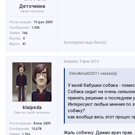
Деточкина
Свой человек
Регистрация:
19 дек 2009
Сообщения:
1,536
Лайки:
166
Баллы:
0
Культурней надо быть(с)
Адрес:
Ю
klaipeda
,
9 фев 2010
Deto4kina;822511 сказал(а):
У моей бабушки собака - помес
Собака сидит на очень сильно
принять решение о последнем у
Интересуют любые мнения по эт
klaipeda
собаку?
Сам не свой человек
как вообще весь этот процес 
Регистрация:
8 янв 2009
Сообщения:
15,678
Жаль собачку. Думаю врач прав..
Лайки:
1,916