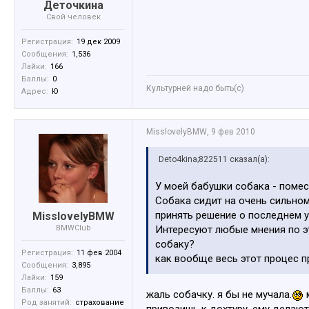
Деточкина
Свой человек
Регистрация:
19 дек 2009
Сообщения:
1,536
Лайки:
166
Баллы:
0
Культурней надо быть(с)
Адрес:
Ю
MisslovelyBMW
,
9 фев 2010
Deto4kina;822511 сказал(а):
У моей бабушки собака - помес
Собака сидит на очень сильно
принять решение о последнем у
MisslovelyBMW
BMWClub
Интересуют любые мнения по эт
собаку?
Регистрация:
11 фев 2004
как вообще весь этот процес 
Сообщения:
3,895
Лайки:
159
Баллы:
63
жаль собачку. я бы не мучала.
Род занятий:
страхование