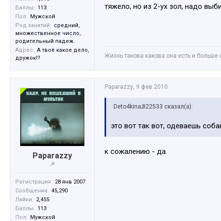
тяжело, но из 2-ух зол, надо выб
Баллы:
113
Пол:
Мужской
Род занятий:
средний,
множественное число,
родительный падеж.
Адрес:
А твоё какое дело,
Жизнь такова какова она есть и больше 
дружок!?
Paparazzy
,
9 фев 2010
Deto4kina;822533 сказал(а):
это вот так вот, одеваешь соб
к сожалению - да.
Paparazzy
☭
Регистрация:
28 янв 2007
Сообщения:
45,290
Лайки:
2,455
Баллы:
113
Пол:
Мужской