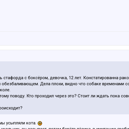
ь стафорда с боксёром, девочка, 12 лет. Констатированна рако
м обезбаливающем. Дела плохи, видно что собаке временами со
коле.
ому поводу. Кто проходил через это? Стоит ли ждать пока совс
происходит?
мы усыпляли кота.