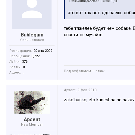
Deto4kina;822533 сказал(а):
это вот так вот, одеваешь соб
тебе тяжелее будет чем собаке. Е
Bublegum
спасти-не мучайте
Свой человек
Регистрация:
20 янв 2009
Сообщения:
6,722
Лайки:
376
Баллы:
0
Под асфальтом — пляж
Адрес:
.
Apsent
,
9 фев 2010
zakolbaskoj eto kaneshna ne naza
Apsent
New Member