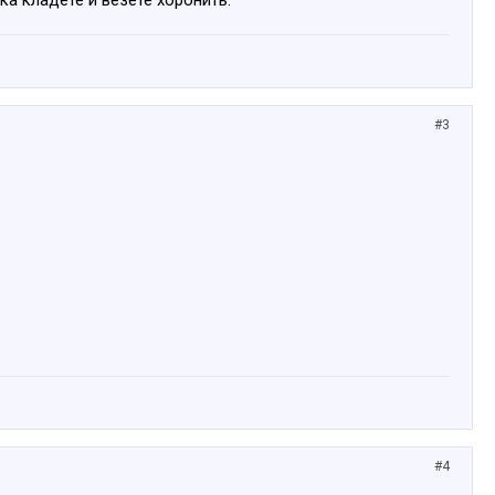
ка кладёте и везёте хоронить.
#3
#4