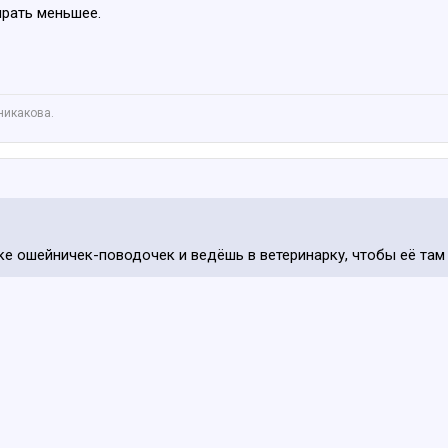
ирать меньшее.
никакова.
аке ошейничек-поводочек и ведёшь в ветеринарку, чтобы её та