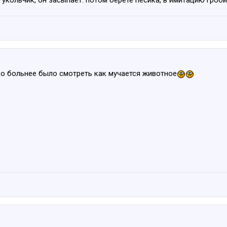
 укольчик, он засыпает. потом берёте пёсика, в имитацию гроби
до больнее было смотреть как мучается животное