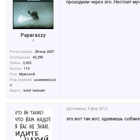
проходили через это. Нестоит муч
Paparazzy
☭
Регистрация:
28 янв 2007
Сообщения:
45,290
Лайки:
2,455
Баллы:
113
Пол:
Мужской
Род занятий:
ɯɔиwwɐdɹоd
u
Адрес:
ɐɹиd ‘ʁиʚɯɐv
Деточкина
,
9 фев 2010
это вот так вот, одеваешь собак