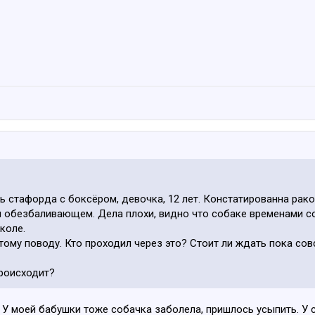
ь стафорда с боксёром, девочка, 12 лет. Констатированна рако
м обезбаливающем. Дела плохи, видно что собаке временами со
коле.
ому поводу. Кто проходил через это? Стоит ли ждать пока совс
происходит?
. У моей бабушки тоже собачка заболела, пришлось усыпить. У 