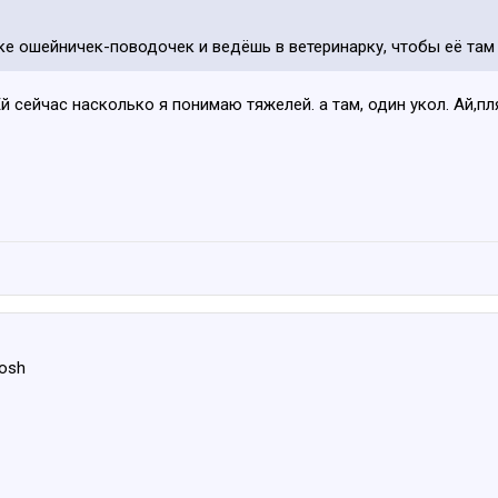
аке ошейничек-поводочек и ведёшь в ветеринарку, чтобы её та
й сейчас насколько я понимаю тяжелей. а там, один укол. Ай,пл
vosh