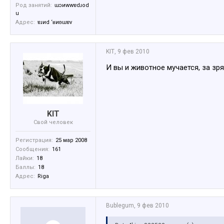
Род занятий:
ɯɔиwwɐdɹоd
u
Адрес:
ɐɹиd ‘ʁиʚɯɐv
KIT
,
9 фев 2010
И вы и животное мучается, за зр
KIT
Свой человек
Регистрация:
25 мар 2008
Сообщения:
161
Лайки:
18
Баллы:
18
Адрес:
Riga
Bublegum
,
9 фев 2010