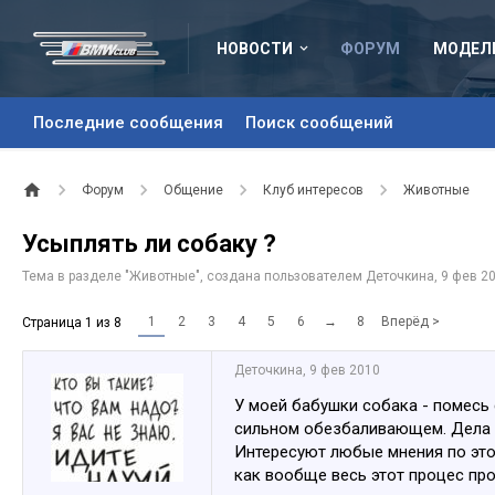
НОВОСТИ
ФОРУМ
МОДЕЛ
Последние сообщения
Поиск сообщений
Форум
Общение
Клуб интересов
Животные
Усыплять ли собаку ?
Тема в разделе "
Животные
", создана пользователем
Деточкина
,
9 фев 2
1
2
3
4
5
6
→
8
Вперёд >
Страница 1 из 8
Деточкина
,
9 фев 2010
У моей бабушки собака - помесь 
сильном обезбаливающем. Дела п
Интересуют любые мнения по этом
как вообще весь этот процес пр