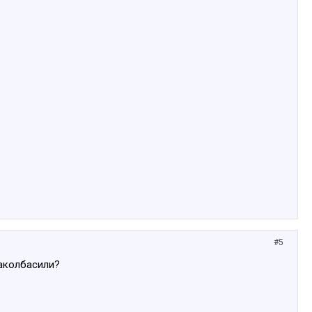
#5
заколбасили?