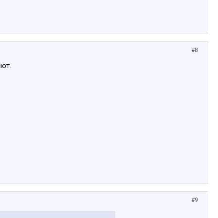
#8
ают.
#9