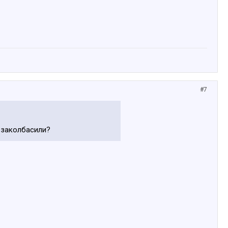
#7
м заколбасили?