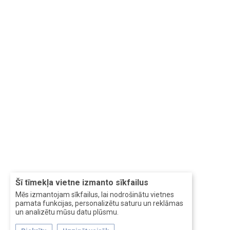
Šī tīmekļa vietne izmanto sīkfailus
Mēs izmantojam sīkfailus, lai nodrošinātu vietnes
pamata funkcijas, personalizētu saturu un reklāmas
un analizētu mūsu datu plūsmu.