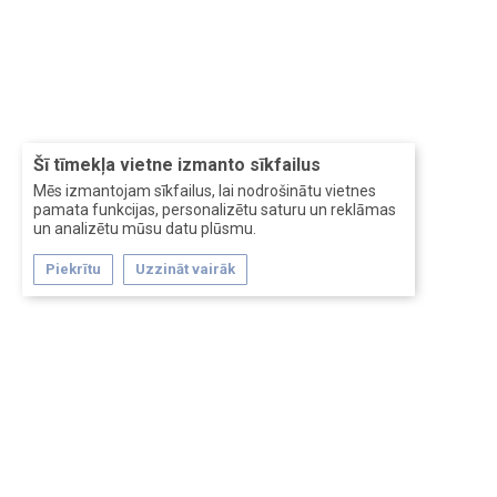
Šī tīmekļa vietne izmanto sīkfailus
Mēs izmantojam sīkfailus, lai nodrošinātu vietnes
pamata funkcijas, personalizētu saturu un reklāmas
un analizētu mūsu datu plūsmu.
Piekrītu
Uzzināt vairāk
Forum software by XenForo™
Перевод:
XF-Russia.ru