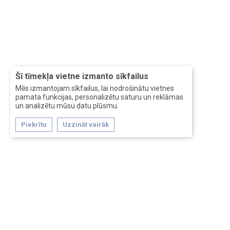
Šī tīmekļa vietne izmanto sīkfailus
Mēs izmantojam sīkfailus, lai nodrošinātu vietnes
pamata funkcijas, personalizētu saturu un reklāmas
un analizētu mūsu datu plūsmu.
Piekrītu
Uzzināt vairāk
Forum software by XenForo™
Перевод:
XF-Russia.ru