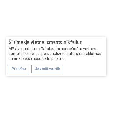
Šī tīmekļa vietne izmanto sīkfailus
Mēs izmantojam sīkfailus, lai nodrošinātu vietnes
pamata funkcijas, personalizētu saturu un reklāmas
un analizētu mūsu datu plūsmu.
Piekrītu
Uzzināt vairāk
Forum software by XenForo™
Перевод:
XF-Russia.ru