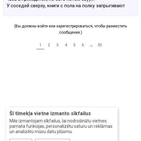
У соседей сверху, книги с пола на полку запрыгивают
(Вы должны войти или зарегистрироваться, чтобы разместить
сообщение.)
1
2
3
4
5
6
→
35
Šī tīmekļa vietne izmanto sīkfailus
Mēs izmantojam sīkfailus, lai nodrošinātu vietnes
pamata funkcijas, personalizētu saturu un reklāmas
un analizētu mūsu datu plūsmu.