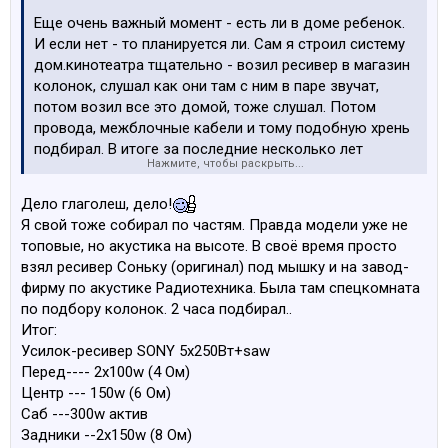
Еще очень важный момент - есть ли в доме ребенок.
И если нет - то планируется ли. Сам я строил систему
дом.кинотеатра тщательно - возил ресивер в магазин
колонок, слушал как они там с ним в паре звучат,
потом возил все это домой, тоже слушал. Потом
провода, межблочные кабели и тому подобную хрень
подбирал. В итоге за последние несколько лет
Нажмите, чтобы раскрыть...
включить кинотеатр удалось ровно один раз - когда
мелкий у бабушки ночевать остался. А пока комплект
Дело глаголеш, дело!
работает по прямому своему назначению - собирает
Я свой тоже собирал по частям. Правда модели уже не
пыль.
топовые, но акустика на высоте. В своё время просто
взял ресивер Соньку (оригинал) под мышку и на завод-
фирму по акустике Радиотехника. Была там спецкомната
по подбору колонок. 2 часа подбирал..
Итог:
Усилок-ресивер SONY 5х250Bт+saw
Перед---- 2х100w (4 Ом)
Центр --- 150w (6 Ом)
Саб ---300w актив
Задники --2х150w (8 Oм)