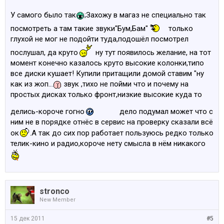
У самого было так
;Захожу в магаз не специально так
посмотреть а там такие звуки"Бум,Бам"
только
глухой не мог не подойти туда,подошёл посмотрел
послушал, да круто
ну тут появилось желание, на тот
момент конечно казалось круто высокие колонки,типо
все диски кушает! Купили притащили домой ставим "ну
как из жоп...
звук ,тихо не пойми что и почему на
простых дисках только фронт,низкие высокие куда то
делись-короче гогно
дело подумал может что с
ним не в порядке отнёс в сервис на проверку сказали всё
ок
.А так до сих пор работает пользуюсь редко только
телик-кино и радио,короче нету смысла в нём никакого
stronco
New Member
15 дек 2011
#5