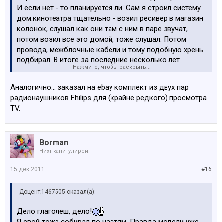
И если нет - то планируется ли. Сам я строил систему
дом.кинотеатра тщательно - возил ресивер в магазин
колонок, слушал как они там с ним в паре звучат,
потом возил все это домой, тоже слушал. Потом
провода, межблочные кабели и тому подобную хрень
подбирал. В итоге за последние несколько лет
Нажмите, чтобы раскрыть...
включить кинотеатр удалось ровно один раз - когда
мелкий у бабушки ночевать остался. А пока комплект
Аналогично... заказал на ebay комплект из двух пар
работает по прямому своему назначению - собирает
радионаушников Fhilips для (крайне редкого) просмотра
пыль.
TV.
Borman
Нихт капитулирен!
15 дек 2011
#16
Доцент;1467505 сказал(а):
Дело глаголеш, дело!
Я свой тоже собирал по частям. Правда модели уже