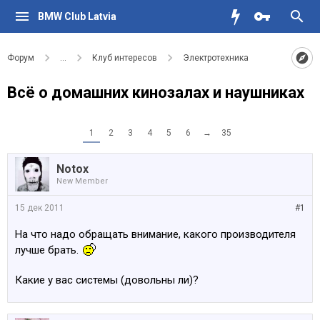
BMW Club Latvia
Форум
...
Клуб интересов
Электротехника
Всё о домашних кинозалах и наушниках
1
2
3
4
5
6
→
35
Notox
New Member
15 дек 2011
#1
На что надо обращать внимание, какого производителя
лучше брать.
Какие у вас системы (довольны ли)?