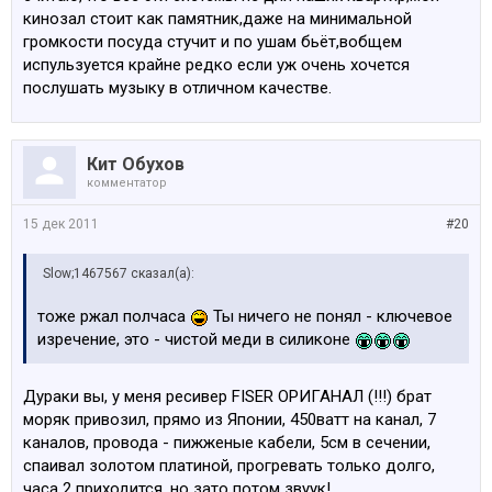
кинозал стоит как памятник,даже на минимальной
громкости посуда стучит и по ушам бьёт,вобщем
испульзуется крайне редко если уж очень хочется
послушать музыку в отличном качестве.
Кит Обухов
комментатор
15 дек 2011
#20
Slow;1467567 сказал(а):
тоже ржал полчаса
Ты ничего не понял - ключевое
изречение, это - чистой меди в силиконе
Дураки вы, у меня ресивер FISER ОРИГАНАЛ (!!!) брат
моряк привозил, прямо из Японии, 450ватт на канал, 7
каналов, провода - пижженые кабели, 5см в сечении,
спаивал золотом платиной, прогревать только долго,
часа 2 приходится, но зато потом звуук!