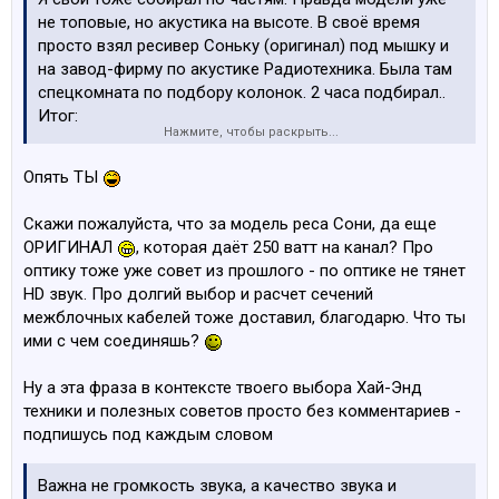
не топовые, но акустика на высоте. В своё время
просто взял ресивер Соньку (оригинал) под мышку и
на завод-фирму по акустике Радиотехника. Была там
спецкомната по подбору колонок. 2 часа подбирал..
Итог:
Нажмите, чтобы раскрыть...
Усилок-ресивер SONY 5х250Bт+saw
Перед---- 2х100w (4 Ом)
Опять ТЫ
Центр --- 150w (6 Ом)
Саб ---300w актив
Скажи пожалуйста, что за модель реса Сони, да еще
Задники --2х150w (8 Oм)
ОРИГИНАЛ
, которая даёт 250 ватт на канал? Про
Все провода к колонкам на 2.5 квадрта чистой меди в
оптику тоже уже совет из прошлого - по оптике не тянет
силиконе.
HD звук. Про долгий выбор и расчет сечений
Звук от блоков только по оптике.
межблочных кабелей тоже доставил, благодарю. Что ты
Межблочные провода (нипомню их дофига), но тоже
ими с чем соединяшь?
расчитывались по квадратам сечения... а не с базара
тюльпанчики)))
Ну а эта фраза в контексте твоего выбора Хай-Энд
Кинозал на 30-35м2 расчитан. На полную врубал раза
техники и полезных советов просто без комментариев -
2. У соседа упала книжная полка со стенки
подпишусь под каждым словом
Важна не громкость звука, а качество звука и
бархатная шлифовочка вуфера!
Важна не громкость звука, а качество звука и
И последнее...