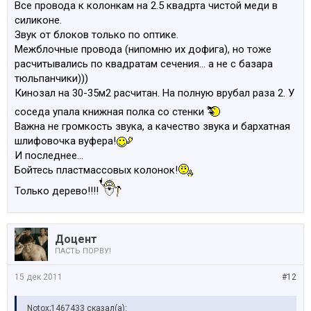
Все провода к колонкам на 2.5 квадрта чистой меди в
силиконе.
Звук от блоков только по оптике.
Межблочные провода (нипомню их дофига), но тоже
расчитывались по квадратам сечения... а не с базара
тюльпанчики)))
Кинозал на 30-35м2 расчитан. На полную врубал раза 2. У
соседа упала книжная полка со стенки
Важна не громкость звука, а качество звука и бархатная
шлифовочка вуфера!
И последнее...
Бойтесь пластмассовых колонок!
Только дерево!!!!
Доцент
ПАСТЬ ПОРВУ!
15 дек 2011
#12
Notox;1467433 сказал(а):