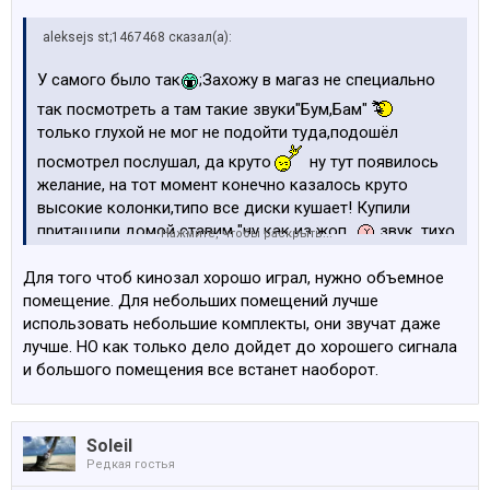
aleksejs st;1467468 сказал(а):
У самого было так
;Захожу в магаз не специально
так посмотреть а там такие звуки"Бум,Бам"
только глухой не мог не подойти туда,подошёл
посмотрел послушал, да круто
ну тут появилось
желание, на тот момент конечно казалось круто
высокие колонки,типо все диски кушает! Купили
притащили домой ставим "ну как из жоп...
звук ,тихо
Нажмите, чтобы раскрыть...
не пойми что и почему на простых дисках только
фронт,низкие высокие куда то делись-короче гогно
Для того чтоб кинозал хорошо играл, нужно объемное
помещение. Для небольших помещений лучше
дело подумал может что с ним не в порядке
использовать небольшие комплекты, они звучат даже
отнёс в сервис на проверку сказали всё ок
.А так
лучше. НО как только дело дойдет до хорошего сигнала
до сих пор работает пользуюсь редко только телик-
и большого помещения все встанет наоборот.
кино и радио,короче нету смысла в нём никакого
Soleil
Редкая гостья