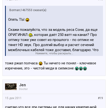
Borman;1467553 сказал(а):
Опять ТЫ
Скажи пожалуйста, что за модель реса Сони, да еще
ОРИГИНАЛ
, которая даёт 250 ватт на канал? Про
оптику тоже уже совет из прошлого - по оптике не
тянет HD звук. Про долгий выбор и расчет сечений
межблочных кабелей тоже доставил, благодарю. Что
Нажмите, чтобы раскрыть...
ты ими с чем соединяшь?
тоже ржал полчаса
Ты ничего не понял - ключевое
Ну а эта фраза в контексте твоего выбора Хай-Энд
изречение, это - чистой меди в силиконе
техники и полезных советов просто без комментариев
- подпишусь под каждым словом
Jen
Doctor
15 дек 2011
#19
считаю,что все эти системы не для наших квартир,мой