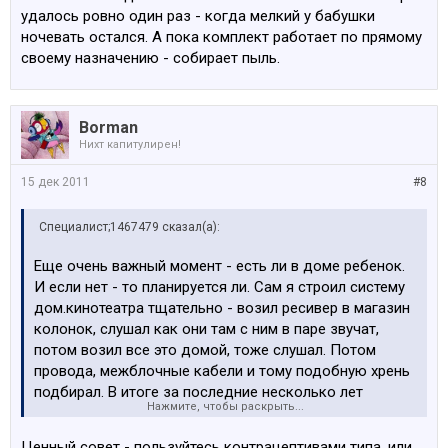
удалось ровно один раз - когда мелкий у бабушки
ночевать остался. А пока комплект работает по прямому
своему назначению - собирает пыль.
Borman
Нихт капитулирен!
15 дек 2011
#8
Специалист;1467479 сказал(а):
Еще очень важный момент - есть ли в доме ребенок.
И если нет - то планируется ли. Сам я строил систему
дом.кинотеатра тщательно - возил ресивер в магазин
колонок, слушал как они там с ним в паре звучат,
потом возил все это домой, тоже слушал. Потом
провода, межблочные кабели и тому подобную хрень
подбирал. В итоге за последние несколько лет
Нажмите, чтобы раскрыть...
включить кинотеатр удалось ровно один раз - когда
мелкий у бабушки ночевать остался. А пока комплект
Ценный совет - пользуйтесь контрацептивами типа, или