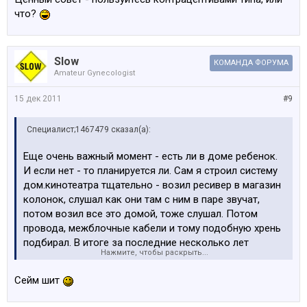
работает по прямому своему назначению - собирает
что?
пыль.
Slow
КОМАНДА ФОРУМА
Amateur Gynecologist
15 дек 2011
#9
Специалист;1467479 сказал(а):
Еще очень важный момент - есть ли в доме ребенок.
И если нет - то планируется ли. Сам я строил систему
дом.кинотеатра тщательно - возил ресивер в магазин
колонок, слушал как они там с ним в паре звучат,
потом возил все это домой, тоже слушал. Потом
провода, межблочные кабели и тому подобную хрень
подбирал. В итоге за последние несколько лет
Нажмите, чтобы раскрыть...
включить кинотеатр удалось ровно один раз - когда
мелкий у бабушки ночевать остался. А пока комплект
Сейм шит
работает по прямому своему назначению - собирает
пыль.