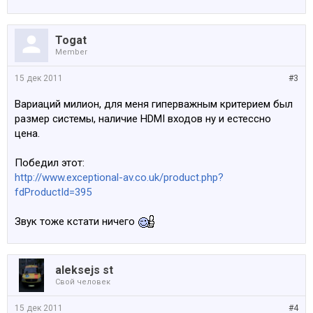
Togat
Member
15 дек 2011
#3
Вариаций милион, для меня гиперважным критерием был
размер системы, наличие HDMI входов ну и естессно
цена.
Победил этот:
http://www.exceptional-av.co.uk/product.php?
fdProductId=395
Звук тоже кстати ничего
aleksejs st
Свой человек
15 дек 2011
#4