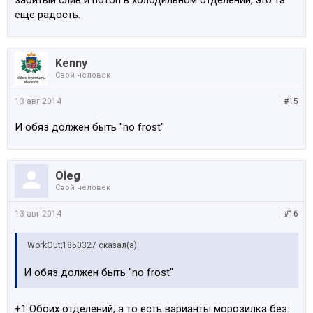
забитый слив и потоп в холодильном отделении, это та
еще радость.
Kenny
Свой человек
13 авг 2014
#15
И обяз должен быть "no frost"
Oleg
Свой человек
13 авг 2014
#16
WorkOut;1850327 сказал(а):
И обяз должен быть "no frost"
+1 Обоих отделений, а то есть варианты морозилка без.