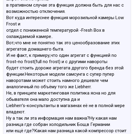
в пративном случае эта функция должна быть для нас с
возможностью отключения.
Вот куда интереснее функция морозильной камеры Low
Frost и
отдел с пониженной температурой -Fresh Box в
охлаждаемой камере..
Вот,что мне не понятно так это ценообразование этих
агрегатов домашнего быта.
И не факт, к примеру,что один агрегат с функцией no
frost-no frost(full no frost) и с другими навороты
будет стоить дороже агрегата другого бренда без этой
функции.Некоторые модели самсунга с супер пупер
наворотами может стоить намного дешевле чем
аналогичный по объёму того же Liebherr.
Не, в принципе маркетинговая политика ясна но для
обывателя она мало доступна да и
Liebherr's-консультанты в магазинах её не в полной мере
владеют.
Ну а так ли эта информация нам важна?Ну какая нам
разница где собран холодильник Бош,в Германии
или ещё где?Какая нам разница какой компрессор стоит