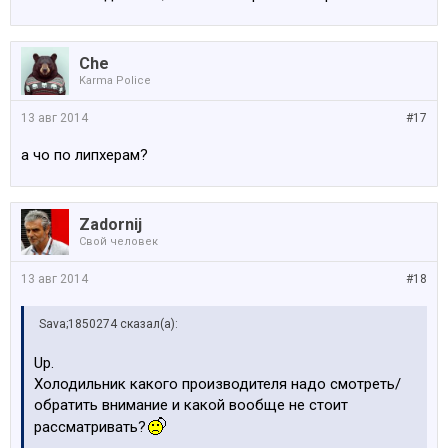
Che
Karma Police
13 авг 2014
#17
а чо по липхерам?
Zadornij
Свой человек
13 авг 2014
#18
Sava;1850274 сказал(а):
Up.
Холодильник какого производителя надо смотреть/
обратить внимание и какой вообще не стоит
рассматривать?