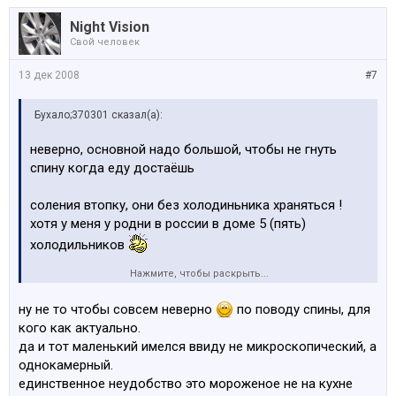
Night Vision
Свой человек
13 дек 2008
#7
Бухало;370301 сказал(а):
неверно, основной надо большой, чтобы не гнуть
спину когда еду достаёшь
соления втопку, они без холодиньника храняться !
хотя у меня у родни в россии в доме 5 (пять)
холодильников
Нажмите, чтобы раскрыть...
второй холодильник можно в комнате иметь, мини
вариант для напитков типа пива 8)
ну не то чтобы совсем неверно
по поводу спины, для
кого как актуально.
да и тот маленький имелся ввиду не микроскопический, а
однокамерный.
единственное неудобство это мороженое не на кухне