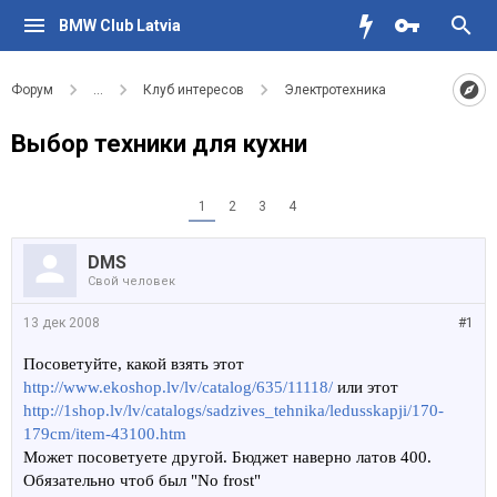
BMW Club Latvia
Форум
...
Клуб интересов
Электротехника
Выбор техники для кухни
1
2
3
4
DMS
Свой человек
13 дек 2008
#1
Посоветуйте, какой взять этот
http://www.ekoshop.lv/lv/catalog/635/11118/
или этот
http://1shop.lv/lv/catalogs/sadzives_tehnika/ledusskapji/170-
179cm/item-43100.htm
Может посоветуете другой. Бюджет наверно латов 400.
Обязательно чтоб был "No frost"