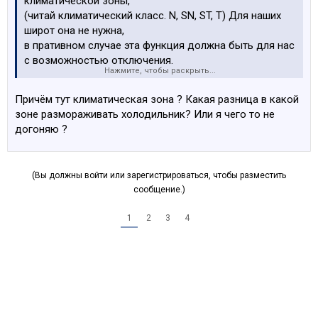
климатической зоны,
(читай климатический класс. N, SN, ST, T) Для наших
широт она не нужна,
в пративном случае эта функция должна быть для нас
с возможностью отключения.
Нажмите, чтобы раскрыть...
Вот куда интереснее функция морозильной камеры
Low Frost и
Причём тут климатическая зона ? Какая разница в какой
отдел с пониженной температурой -Fresh Box в
зоне размораживать холодильник? Или я чего то не
охлаждаемой камере..
догоняю ?
Вот,что мне не понятно так это ценообразование этих
агрегатов домашнего быта.
И не факт, к примеру,что один агрегат с функцией no
(Вы должны войти или зарегистрироваться, чтобы разместить
frost-no frost(full no frost) и с другими навороты
сообщение.)
будет стоить дороже агрегата другого бренда без
этой функции.Некоторые модели самсунга с супер
1
2
3
4
пупер
наворотами может стоить намного дешевле чем
аналогичный по объёму того же Liebherr.
Не, в принципе маркетинговая политика ясна но для
обывателя она мало доступна да и
Liebherr's-консультанты в магазинах её не в полной
мере владеют.