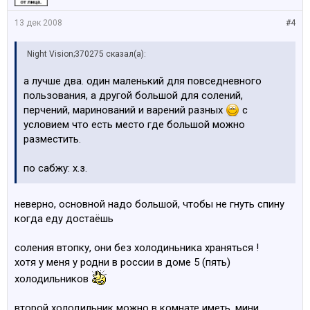
13 дек 2008
#4
Night Vision;370275 сказал(а):
а лучше два. один маленький для повседневного
пользования, а другой большой для солений,
перчений, маринований и варений разных
с
условием что есть место где большой можно
разместить.
по сабжу: х.з.
неверно, основной надо большой, чтобы не гнуть спину
когда еду достаёшь
соления втопку, они без холодиньника храняться !
хотя у меня у родни в россии в доме 5 (пять)
холодильников
второй холодильник можно в комнате иметь, мини