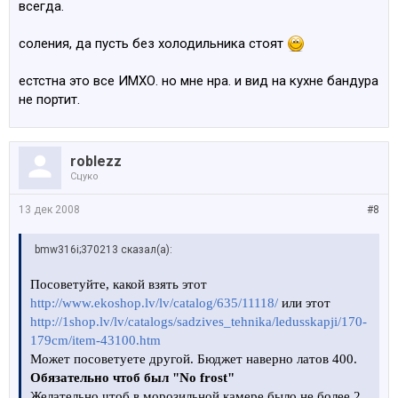
всегда.
соления, да пусть без холодильника стоят
естстна это все ИМХО. но мне нра. и вид на кухне бандура
не портит.
roblezz
Сцуко
13 дек 2008
#8
bmw316i;370213 сказал(а):
Посоветуйте, какой взять этот
http://www.ekoshop.lv/lv/catalog/635/11118/
или этот
http://1shop.lv/lv/catalogs/sadzives_tehnika/ledusskapji/170-
179cm/item-43100.htm
Может посоветуете другой. Бюджет наверно латов 400.
Обязательно чтоб был "No frost"
Желательно чтоб в морозильной камере было не более 2