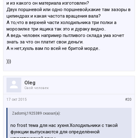
и из какого он материала изготовлен?
Двух поршневой или одно поршневой,какие там зазоры в
цилиндрах и какая частота вращения вала?
А то,что в верхней части холодильника три полки а
морозилке три ящика так это и дураку видно..
А ведь человек например пытливого склада ума хочет
знать за что он платит свои деньги.
А н нет,хухль вам по всей не бритой морде..
)))
Oleg
Свой человек
17 окт 2015
#20
Zadornij;1925389 сказал(а):
no frost тема для нас хухня.Холодильники с такой
функции выпускаются для определённой