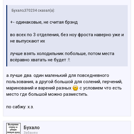
Бухало;370234 сказал(а):
+- одинаковые, не считая брэнд
во всех по 3 отделения, без ноу фроста наверно уже и
не выпускают их
лучше взять холодильник побольше, потом места
всёравно хватать не будет :!:
а лучше два. один маленький для повседневного
пользования, а другой большой для солений, перчений,
маринований и варений разных
с условием что есть
место где большой можно разместить.
по сабжу: х.з.
Бухало
Забанен