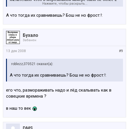
Нажмите, чтобы раскрыть...
отделов. В этих по три
А что тогда их сравниваешь? Бош не но фрост:!:
Бухало
Забанен
13 дек 2008
#9
roblezz;370521 сказал(а):
А что тогда их сравниваешь? Бош не но фрост:!:
его что, размораживать надо и лёд скалывать как в
совецкие времена ?
в наш то век
DMS