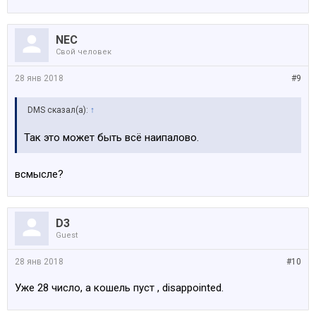
NEC
Свой человек
28 янв 2018
#9
DMS сказал(а):
↑
Так это может быть всё наипалово.
всмысле?
D3
Guest
28 янв 2018
#10
Уже 28 число, а кошель пуст , disappointed.