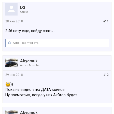
D3
Guest
28 янв 2018
#11
2:46 нету еще, пойду спать...
Che
нравится это.
Akycmuk
Active Member
29 янв 2018
#12
))
Пока не видно этих ДАТА коинов.
Ну посмотрим, когда у них AirDrop будет.
Akycmuk