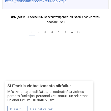
https://coinstarter.com?ref=3ooj7tqjq
(Вы должны войти или зарегистрироваться, чтобы разместить
сообщение.)
1
2
3
4
5
6
→
10
Šī tīmekļa vietne izmanto sīkfailus
Mēs izmantojam sīkfailus, lai nodrošinātu vietnes
pamata funkcijas, personalizētu saturu un reklāmas
un analizētu mūsu datu plūsmu.
Piekrītu
Uzzināt vairāk