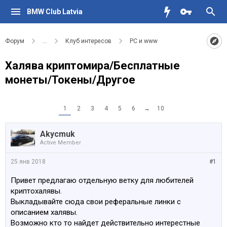
BMW Club Latvia
Форум
...
Клуб интересов
PC и www
Халява криптомира/Бесплатные
монеты/Токены/Другое
1
2
3
4
5
6
→
10
Akycmuk
Active Member
25 янв 2018
#1
Привет предлагаю отдельную ветку для любителей
криптохалявы.
Выкладывайте сюда свои реферальные линки с
описанием халявы.
Возможно кто то найдет действительно интерестные