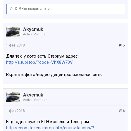
DIMKan
нравится это.
Akycmuk
Active Member
1 фев 2018
#15
Для тех, у кого есть Этериум адрес:
http://s.tubi.top/?code=VhX8W70V
Вкратце, фото/видео децентрализованая сеть.
Akycmuk
Active Member
1 фев 2018
#16
Еще одна, нужен ETH кошель и Телеграм:
http://ecom.tokenairdrop.info/en/invitations/?