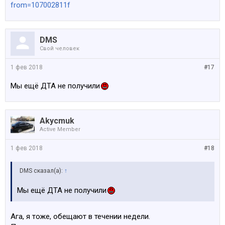
from=107002811f
DMS
Свой человек
1 фев 2018
#17
Мы ещё ДТА не получили
Akycmuk
Active Member
1 фев 2018
#18
DMS сказал(а):
↑
Мы ещё ДТА не получили
Ага, я тоже, обещают в течении недели.