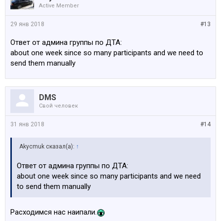
Active Member
29 янв 2018
#13
Ответ от админа группы по ДТА:
about one week since so many participants and we need to
send them manually
DMS
Свой человек
31 янв 2018
#14
Akycmuk сказал(а):
↑
Ответ от админа группы по ДТА:
about one week since so many participants and we need
to send them manually
Расходимся нас наипали.