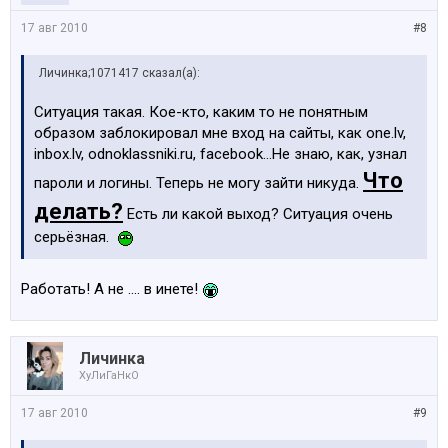
17 авг 2010
#8
Личинка;1071417 сказал(а):
Ситуация такая. Кое-кто, каким то не понятным
образом заблокировал мне вход на сайты, как one.lv,
inbox.lv, odnoklassniki.ru, facebook...Не знаю, как, узнал
Что
пароли и логины. Теперь не могу зайти никуда.
делать?
Есть ли какой выход? Ситуация очень
серьёзная.
Работать! А не .... в инете!
Личинка
ХуЛиГаНкО
17 авг 2010
#9