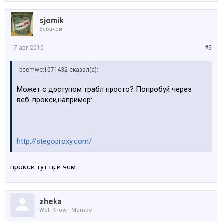
sjomik
Забанен
17 авг 2010
#5
beemwe;1071432 сказал(а):
Может с доступом трабл просто? Попробуй через
веб-прокси,например:
http://stegoproxy.com/
прокси тут при чем
zheka
Well-Known Member