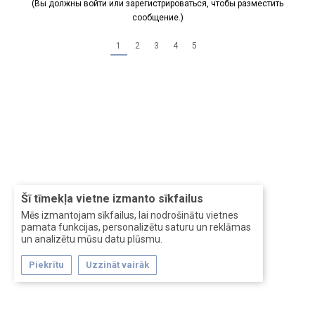
(Вы должны войти или зарегистрироваться, чтобы разместить
сообщение.)
1
2
3
4
5
Šī tīmekļa vietne izmanto sīkfailus
Mēs izmantojam sīkfailus, lai nodrošinātu vietnes
pamata funkcijas, personalizētu saturu un reklāmas
un analizētu mūsu datu plūsmu.
Piekrītu
Uzzināt vairāk