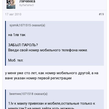
Личинка
ХуЛиГаНкО
17 авг 2010
#19
sjomik;1071515 сказал(а):
на 1лв так
ЗАБЫЛ ПАРОЛЬ?
Введи свой номер мобильного телефона ниже.
Моб. тел:
у меня уже сто лет, как номер мобильного другой, а на
ване указан номер первой регистрации
beemwe;1071518 сказал(а):
1.lv к маилу привязан и мобиле,остальные только к
маилу,так? на маил зайти хоть можешь