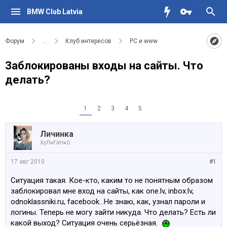
BMW Club Latvia
Форум
...
Клуб интересов
PC и www
Заблокированы входы на сайты. Что
делать?
1
2
3
4
5
Личинка
ХуЛиГаНкО
17 авг 2010
#1
Ситуация такая. Кое-кто, каким то не понятным образом
заблокировал мне вход на сайты, как one.lv, inbox.lv,
odnoklassniki.ru, facebook...Не знаю, как, узнал пароли и
логины. Теперь не могу зайти никуда. Что делать? Есть ли
какой выход? Ситуация очень серьёзная.