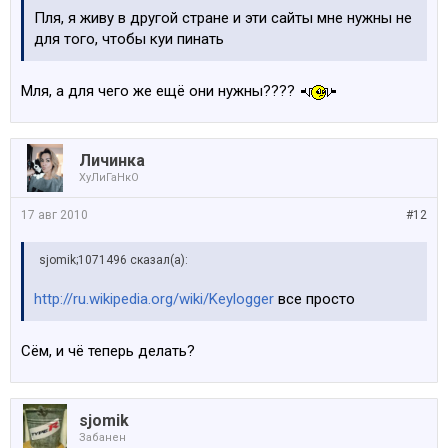
Пля, я живу в другой стране и эти сайты мне нужны не
для того, чтобы куи пинать
Мля, а для чего же ещё они нужны????
Личинка
ХуЛиГаНкО
17 авг 2010
#12
sjomik;1071496 сказал(а):
http://ru.wikipedia.org/wiki/Keylogger
все просто
Сём, и чё теперь делать?
sjomik
Забанен