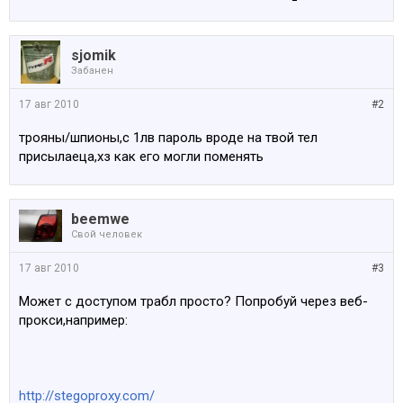
sjomik
Забанен
17 авг 2010
#2
трояны/шпионы,с 1лв пароль вроде на твой тел
присылаеца,хз как его могли поменять
beemwe
Свой человек
17 авг 2010
#3
Может с доступом трабл просто? Попробуй через веб-
прокси,например:
http://stegoproxy.com/