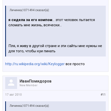
Личинка;1071494 сказал(а):
я сидела за его компом
... этот человек пытается
сломать мне жизнь, всячески...
Пля, я живу в другой стране и эти сайты мне нужны не
для того, чтобы куи пинать
http://ru.wikipedia.org/wiki/Keylogger
все просто
ИванПомидоров
New Member
17 авг 2010
#11
Личинка;1071494 сказал(а):