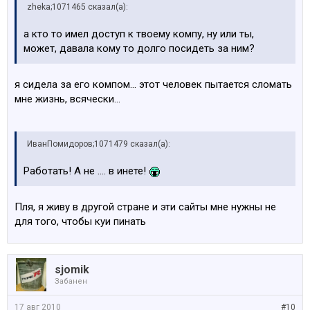
zheka;1071465 сказал(а):
а кто то имел доступ к твоему компу, ну или ты,
может, давала кому то долго посидеть за ним?
я сидела за его компом... этот человек пытается сломать
мне жизнь, всячески...
ИванПомидоров;1071479 сказал(а):
Работать! А не .... в инете!
Пля, я живу в другой стране и эти сайты мне нужны не
для того, чтобы куи пинать
sjomik
Забанен
17 авг 2010
#10