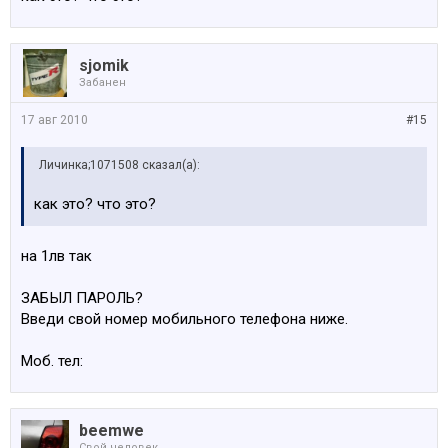
sjomik
Забанен
17 авг 2010
#15
Личинка;1071508 сказал(а):
как это? что это?
на 1лв так
ЗАБЫЛ ПАРОЛЬ?
Введи свой номер мобильного телефона ниже.
Моб. тел:
beemwe
Свой человек