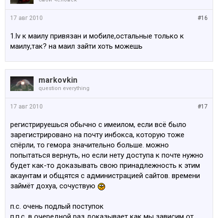
17 авг 2010
#16
1.lv к маилу привязан и мобиле,остальные только к
маилу,так? на маил зайти хоть можешь
markovkin
question everything
17 авг 2010
#17
регистрируешься обычно с имеилом, если всё было
зарегистрировано на почту инбокса, которую тоже
спёрли, то гемора значительно больше. можно
попытаться вернуть, но если нету доступа к почте нужно
будет как-то доказывать свою принадлежность к этим
акаунтам и общятся с администрацией сайтов. времени
займёт дохуа, сочуствую
п.с. очень подлый поступок
п.п.с. в очередной раз доказывает как мы зависим от