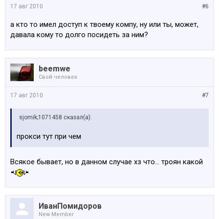
17 авг 2010
#6
а кто то имел доступ к твоему компу, ну или ты, может,
давала кому то долго посидеть за ним?
beemwe
Свой человек
17 авг 2010
#7
sjomik;1071458 сказал(а):
прокси тут при чем
Всякое бывает, но в данном случае хз что... троян какой
ИванПомидоров
New Member