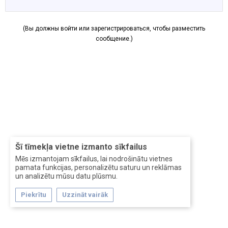
(Вы должны войти или зарегистрироваться, чтобы разместить
сообщение.)
Šī tīmekļa vietne izmanto sīkfailus
Mēs izmantojam sīkfailus, lai nodrošinātu vietnes
pamata funkcijas, personalizētu saturu un reklāmas
un analizētu mūsu datu plūsmu.
Piekrītu
Uzzināt vairāk