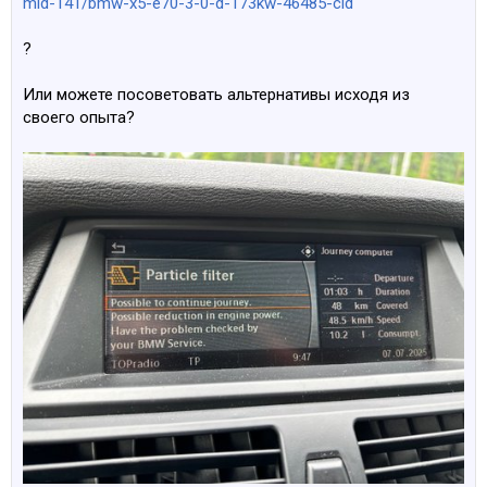
mid-141/bmw-x5-e70-3-0-d-173kw-46485-cid
?
Или можете посоветовать альтернативы исходя из
своего опыта?