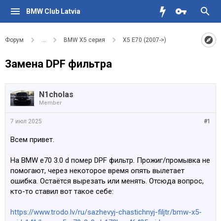
BMW Club Latvia
Форум
...
BMW X5 серия
X5 E70 (2007->)
Замена DPF фильтра
N1cholas
Member
7 июл 2025
#1
Всем привет.
На BMW e70 3.0 d помер DPF фильтр. Прожиг/промывка не
помогают, через некоторое время опять вылетает
ошибка. Остаётся вырезать или менять. Отсюда вопрос,
кто-то ставил вот такое себе:
https://www.trodo.lv/ru/sazhevyj-chastichnyj-filjtr/bmw-x5-