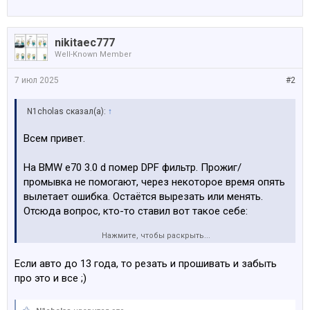
nikitaec777
Well-Known Member
7 июл 2025
#2
N1cholas сказал(а):
↑
Всем привет.
На BMW e70 3.0 d помер DPF фильтр. Прожиг/
промывка не помогают, через некоторое время опять
вылетает ошибка. Остаётся вырезать или менять.
Отсюда вопрос, кто-то ставил вот такое себе:
Нажмите, чтобы раскрыть...
https://www.trodo.lv/ru/sazhevyj-chastichnyj-filjtr/bmw-
x5-mid-141/bmw-x5-e70-3-0-d-173kw-46485-cid
Если авто до 13 года, то резать и прошивать и забыть
про это и все ;)
?