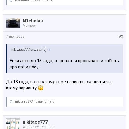
Или можете посоветовать альтернативы исходя из
N1cholas
нравится это.
своего опыта?
Посмотреть вложение 183861
N1cholas
Member
7 июл 2025
#3
nikitaec777 сказал(а):
↑
Если авто до 13 года, то резать и прошивать и забыть
про это и все ;)
До 13 года, вот поэтому тоже начинаю склоняться к
этому варианту
nikitaec777
нравится это.
nikitaec777
Well-Known Member