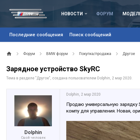
НОВОСТИ
ФОРУМ
МОДЕЛ
Последние сообщения
Поиск сообщений
Форум
BMW форум
Покупка/продажа
Другое
Зарядное устройство SkyRC
Тема в разделе "
Другое
", создана пользователем
Dolphin
,
2 мар 2020
.
Dolphin
,
2 мар 2020
Продаю универсальную зарядку S
компу для управления. Новая, ор
Dolphin
Свой человек