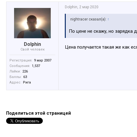
Dolphin
,
2 мар 2020
nightracer сказал(а):
↑
По цене не скажу, но зарядка 
Dolphin
Цена получается такая же как ес
Свой человек
Регистрация:
9 мар 2007
Сообщения:
1,537
Лайки:
226
Баллы:
63
Адрес:
Рига
Поделиться этой страницей