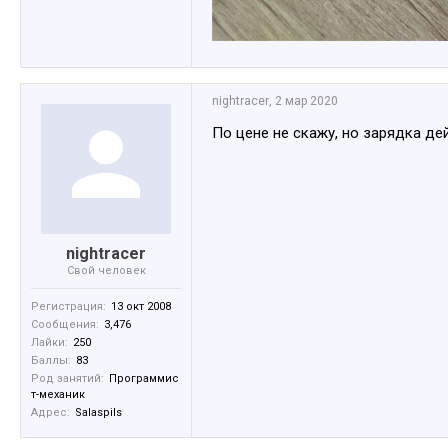
nightracer
,
2 мар 2020
По цене не скажу, но зарядка де
nightracer
Свой человек
Регистрация:
13 окт 2008
Сообщения:
3,476
Лайки:
250
Баллы:
83
Род занятий:
Программис
т-механик
Адрес:
Salaspils