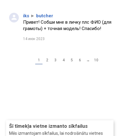
iks
►
butcher
Привет! Собши мне в личку плс ФИО (для
грамоты) + точная модель! Спасибо!
14 июн 2023
1
2
3
4
5
6
→
10
Šī tīmekļa vietne izmanto sīkfailus
Mēs izmantojam sīkfailus, lai nodrošinātu vietnes