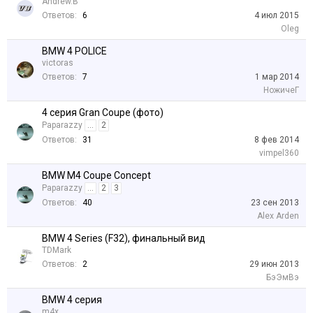
Andrew.B
Ответов:
6
4 июл 2015
Oleg
BMW 4 POLICE
victoras
Ответов:
7
1 мар 2014
НожичеГ
4 серия Gran Coupe (фото)
Paparazzy
...
2
Ответов:
31
8 фев 2014
vimpel360
BMW M4 Coupe Concept
Paparazzy
...
2
3
Ответов:
40
23 сен 2013
Alex Arden
BMW 4 Series (F32), финальный вид
TDMark
Ответов:
2
29 июн 2013
БэЭмВэ
BMW 4 серия
m4x