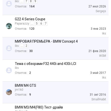
iks
...
7
8
9
Ответов:
164
27 июл 2026
Sergejs
G22 4 Series Coupe
Paparazzy
...
5
6
7
Ответов:
120
3 янв 2023
iks
МИРОВАЯ ПРЕМЬЕРА - BMW Concept 4
iks
...
2
Ответов:
30
21 фев 2020
WSM
Тема с обзорами F32 440i and 430i LCI
iks
Ответов:
2
3 май 2017
iks
BMW M4 GTS
jm1k0
Ответов:
9
31 окт 2016
SmallHabit
BMW M3/M4(F80) Тест-драйв