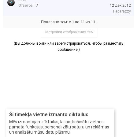
Ответов:
7
12 дек 2012
Paparazzy
Показано тем: с 1 по 11 из 11.
Настройки отображения тем
(Вы должны войти или зарегистрироваться, чтобы разместить
сообщение.)
Šī tīmekļa vietne izmanto sīkfailus
Mēs izmantojam sīkfailus, lai nodrošinātu vietnes
pamata funkcijas, personalizētu saturu un reklāmas
un analizētu mūsu datu plūsmu.