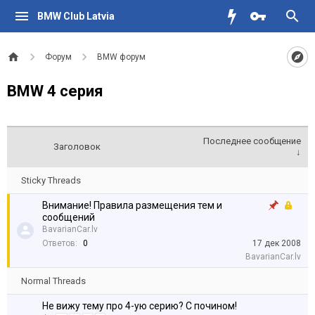
BMW Club Latvia
Форум
BMW форум
BMW 4 серия
Последнее сообщение
Заголовок
↓
Sticky Threads
Внимание! Правила размещения тем и
сообщений
BavarianCar.lv
Ответов:
0
17 дек 2008
BavarianCar.lv
Normal Threads
Не вижу тему про 4-ую серию? С почином!