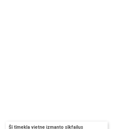
Šī tīmekļa vietne izmanto sīkfailus