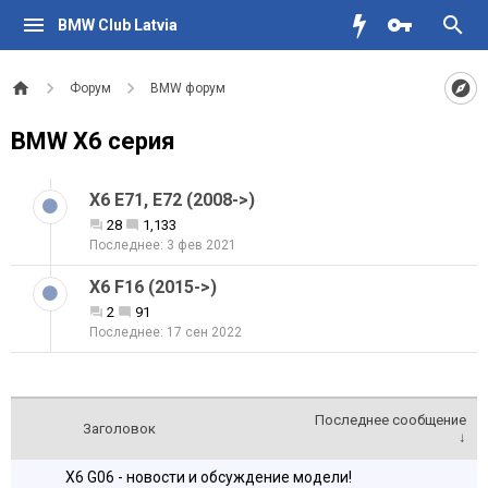
BMW Club Latvia
Форум
BMW форум
BMW X6 серия
X6 E71, E72 (2008->)
28
1,133
3 фев 2021
X6 F16 (2015->)
2
91
17 сен 2022
Последнее сообщение
Заголовок
↓
X6 G06 - новости и обсуждение модели!