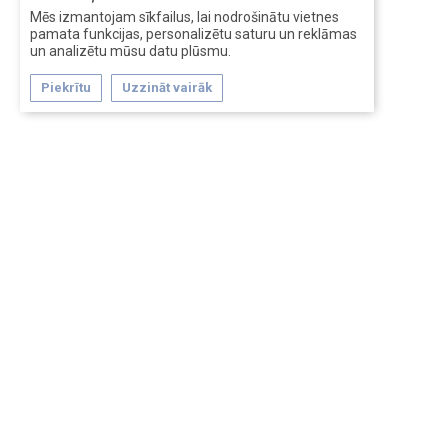
Mēs izmantojam sīkfailus, lai nodrošinātu vietnes
pamata funkcijas, personalizētu saturu un reklāmas
un analizētu mūsu datu plūsmu.
Piekrītu
Uzzināt vairāk