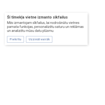
Šī tīmekļa vietne izmanto sīkfailus
Mēs izmantojam sīkfailus, lai nodrošinātu vietnes
pamata funkcijas, personalizētu saturu un reklāmas
un analizētu mūsu datu plūsmu.
Piekrītu
Uzzināt vairāk