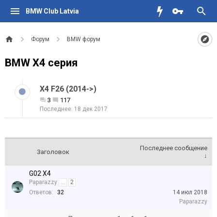
BMW Club Latvia
Форум
BMW форум
BMW X4 серия
X4 F26 (2014->)
3
117
18 дек 2017
Последнее сообщение
Заголовок
↓
G02 X4
Paparazzy
...
2
Ответов:
32
14 июл 2018
Paparazzy