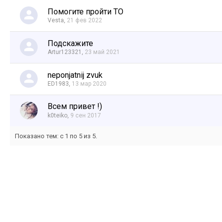
Помогите пройти ТО
Vesta
,
21 фев 2022
Подскажите
Artur123321
,
23 май 2021
neponjatnij zvuk
ED1983
,
13 мар 2020
Всем привет !)
k0teiko
,
9 сен 2017
Показано тем: с 1 по 5 из 5.