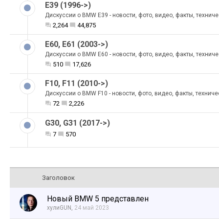
E39 (1996->)
Дискуссии о BMW E39 - новости, фото, видео, факты, технич
2,264
44,875
E60, E61 (2003->)
Дискуссии о BMW E60 - новости, фото, видео, факты, технич
510
17,626
F10, F11 (2010->)
Дискуссии о BMW F10 - новости, фото, видео, факты, технич
72
2,226
G30, G31 (2017->)
7
570
Заголовок
Новый BMW 5 представлен
хулиGUN
,
24 май 2023