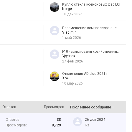
Куплю стёкла ксеноновых фар LCI
Norge
10 дек 2025
Перемещение компрессора пневмы
Vladimir
1 май 2026
F10 - всяки-разны хозяйственные вопросы...Сколько стоит экран навигации?
Уругнек
27 фев 2026
Отключения AD blue 2021 г
Xok-
10 мар 2026
Ответов
Просмотров
Последнее сообщение ↓
Ответов:
38
26 дек 2024
Просмотров:
9,729
iks