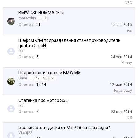
NEC
BMW CSL HOMMAGE R
markovkin
...
2
Ответов:
21
15 авг 2015
iks
Шефом ///M подразделения станет руководитель
quattro GmbH
iks
Ответов:
5
24 сен 2014
Kenny
Подробности о новой BMW M5
Dave
...
49
50
51
Ответов:
1,014
12 май 2014
Paparazzy
Статейка про мотор S55
iks
Ответов:
4
23 апр 2014
D3
сколько стоят диски от М6 Р18 типа звезды?
Vitalij22