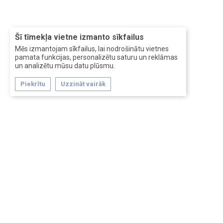
Šī tīmekļa vietne izmanto sīkfailus
Mēs izmantojam sīkfailus, lai nodrošinātu vietnes
pamata funkcijas, personalizētu saturu un reklāmas
un analizētu mūsu datu plūsmu.
Piekrītu
Uzzināt vairāk
Forum software by XenForo™
Перевод:
XF-Russia.ru
Сделано в
Entrypoint