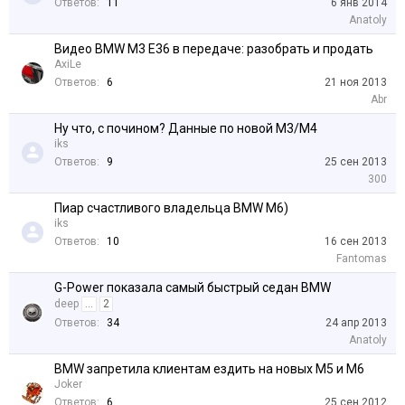
Ответов:
11
6 янв 2014
Anatoly
Видео BMW M3 E36 в передаче: разобрать и продать
AxiLe
Ответов:
6
21 ноя 2013
Abr
Ну что, с почином? Данные по новой М3/М4
iks
Ответов:
9
25 сен 2013
300
Пиар счастливого владельца BMW M6)
iks
Ответов:
10
16 сен 2013
Fantomas
G-Power показала самый быстрый седан BMW
deep
...
2
Ответов:
34
24 апр 2013
Anatoly
BMW запретила клиентам ездить на новых M5 и M6
Joker
Ответов:
6
25 сен 2012