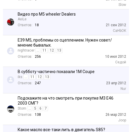
Slow
Видео про M5 wheeler Dealers
AxiLe
Ответов:
18
21 сен 2012
CaHbOK
Е39 М5, проблемы со сцеплением. Нужен совет/
мнение бывалых.
nightracer
...
11
12
13
Ответов:
256
10 июл 2012
Седой
В субботу частично показали 1M Coupe
iks
...
11
12
13
Ответов:
247
23 апр 2012
Nur
Подскажите на что смотреть при покупке М3 Е46
2003 СМГ?
Stom
...
5
6
7
Ответов:
138
26 мар 2012
Joop
Какое масло все-таки лить в двигатель S85?