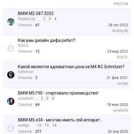
PROTON
BMW M2 G87 2022
Paparazzy
...
2
3
4
Ответов:
67
28 окт 2022
Andrey45
Как вам дизайн дифа ребят?
Nick S.
Ответов:
12
24 мар 2022
Nick S.
Какой является адекватная цена за M4 AC Schnitzer?
fableman
Ответов:
2
21 фев 2021
exidge
BMW M5 F90 - стартовало производство!
хулиGUN
...
2
3
4
Ответов:
69
18 июн 2020
хулиGUN
BMW M5 e34 - мечтаю иметь сей аппарат...
exidge
...
12
13
14
Ответов:
277
30 апр 2020