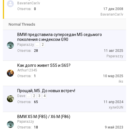
BavarianCar.lv
Ответов:
0
17 дек 2008
BavarianCar.lv
Normal Threads
BMW представила суперседан M5 седьмого
поколения с индексом G90
Paparazzy
...
2
Ответов:
28
11 авг 2025
Paparazzy
Как долго живет S55 и S65?
Arthur12345
Ответов:
1
10 мар 2025
iks
Прощай, М5. До новых встреч!
Dave
...
2
3
4
Ответов:
65
11 апр 2024
хулиGUN
BMW Х5 М (F85) / Х6 М (F86)
Paparazzy
Ответов:
18
9 май 2023