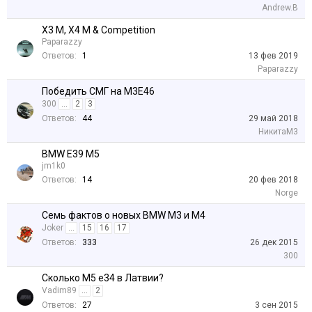
Andrew.B
X3 M, X4 M & Competition
Paparazzy
Ответов:
1
13 фев 2019
Paparazzy
Победить СМГ на М3Е46
300
...
2
3
Ответов:
44
29 май 2018
НикитаМ3
BMW E39 M5
jm1k0
Ответов:
14
20 фев 2018
Norge
Семь фактов о новых BMW M3 и M4
Joker
...
15
16
17
Ответов:
333
26 дек 2015
300
Сколько M5 e34 в Латвии?
Vadim89
...
2
Ответов:
27
3 сен 2015