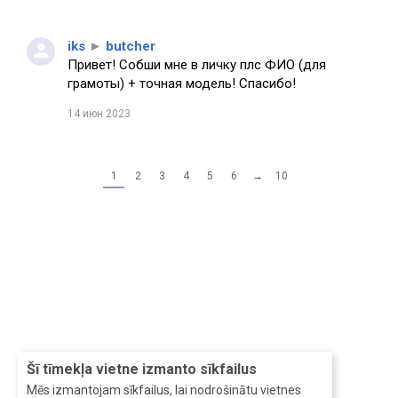
iks
►
butcher
Привет! Собши мне в личку плс ФИО (для
грамоты) + точная модель! Спасибо!
14 июн 2023
1
2
3
4
5
6
→
10
Šī tīmekļa vietne izmanto sīkfailus
Mēs izmantojam sīkfailus, lai nodrošinātu vietnes