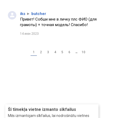
iks
►
butcher
Привет! Собши мне в личку плс ФИО (для
грамоты) + точная модель! Спасибо!
14 июн 2023
1
2
3
4
5
6
→
10
Šī tīmekļa vietne izmanto sīkfailus
Mēs izmantojam sīkfailus, lai nodrošinātu vietnes