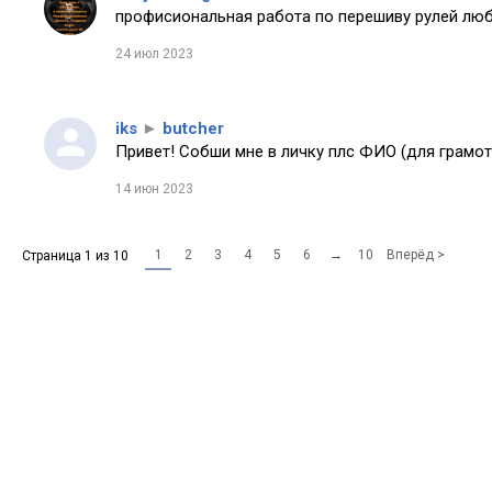
профисиональная работа по перешиву рулей любо
24 июл 2023
iks
►
butcher
Привет! Собши мне в личку плс ФИО (для грамот
14 июн 2023
1
2
3
4
5
6
→
10
Вперёд >
Страница 1 из 10