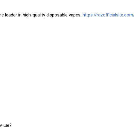
he leader in high-quality disposable vapes.
https://razofficialsite.com
лучше?