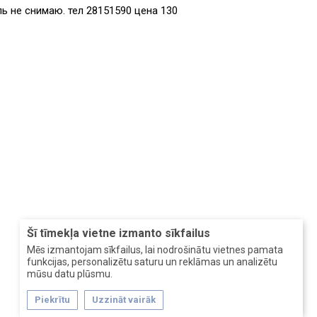
ь не снимаю. тел 28151590 цена 130
Šī tīmekļa vietne izmanto sīkfailus
Mēs izmantojam sīkfailus, lai nodrošinātu vietnes pamata
funkcijas, personalizētu saturu un reklāmas un analizētu
mūsu datu plūsmu.
Piekrītu
Uzzināt vairāk