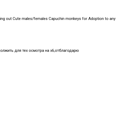
ing out Cute males/females Capuchin monkeys for Adoption to any p
должить для тех осмотра на х6,отблагодарю