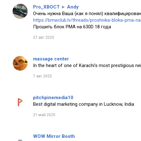
Pro_XBOCT
►
Andy
Очень нужна Ваша (как я понял) квалифицирован
https://bmwclub.lv/threads/proshivka-bloka-pma-n
Прошить блок PMA на 630D 18 года
27 авг 2025
massage center
In the heart of one of Karachi’s most prestigious n
7 авг 2025
pitchpinemedia10
Best digital marketing company in Lucknow, India
21 май 2025
WOW Mirror Booth