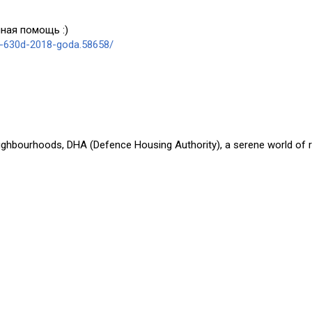
ная помощь :)
a-630d-2018-goda.58658/
eighbourhoods, DHA (Defence Housing Authority), a serene world of r