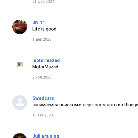
21 фев 2024
JN 11
Life is good
1 дек 2023
motormazad
MotorMazad
2 ноя 2023
Swedcars
занимаемся поиском и перегоном авто из Швеци
10 авг 2023
Julija tuning