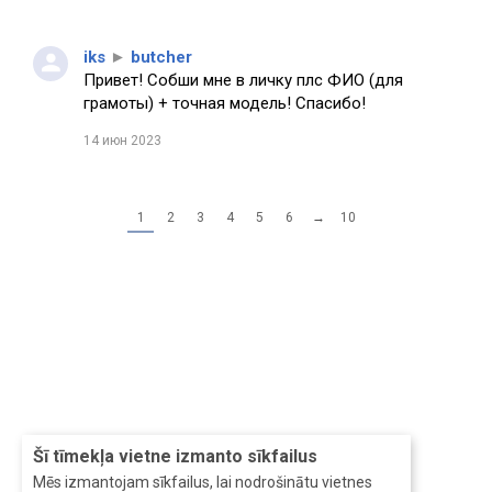
iks
►
butcher
Привет! Собши мне в личку плс ФИО (для
грамоты) + точная модель! Спасибо!
14 июн 2023
1
2
3
4
5
6
→
10
Šī tīmekļa vietne izmanto sīkfailus
Mēs izmantojam sīkfailus, lai nodrošinātu vietnes