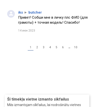
iks
►
butcher
Привет! Собши мне в личку плс ФИО (для
грамоты) + точная модель! Спасибо!
14 июн 2023
1
2
3
4
5
6
→
10
Šī tīmekļa vietne izmanto sīkfailus
Mēs izmantojam sīkfailus, lai nodrošinātu vietnes