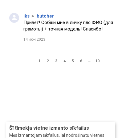
iks
►
butcher
Привет! Собши мне в личку плс ФИО (для
грамоты) + точная модель! Спасибо!
14 июн 2023
1
2
3
4
5
6
→
10
Šī tīmekļa vietne izmanto sīkfailus
Mēs izmantojam sīkfailus, lai nodrošinātu vietnes