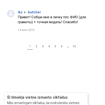
iks
►
butcher
Привет! Собши мне в личку плс ФИО (для
грамоты) + точная модель! Спасибо!
14 июн 2023
1
2
3
4
5
6
→
10
Šī tīmekļa vietne izmanto sīkfailus
Mēs izmantojam sīkfailus, lai nodrošinātu vietnes