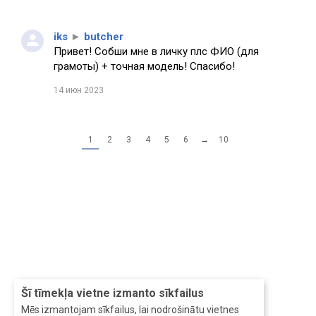
iks
►
butcher
Привет! Собши мне в личку плс ФИО (для
грамоты) + точная модель! Спасибо!
14 июн 2023
1
2
3
4
5
6
→
10
Šī tīmekļa vietne izmanto sīkfailus
Mēs izmantojam sīkfailus, lai nodrošinātu vietnes