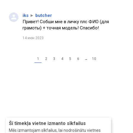
iks
►
butcher
Привет! Собши мне в личку плс ФИО (для
грамоты) + точная модель! Спасибо!
14 июн 2023
1
2
3
4
5
6
→
10
Šī tīmekļa vietne izmanto sīkfailus
Mēs izmantojam sīkfailus, lai nodrošinātu vietnes