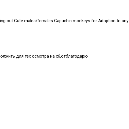
ing out Cute males/females Capuchin monkeys for Adoption to any p
должить для тех осмотра на х6,отблагодарю