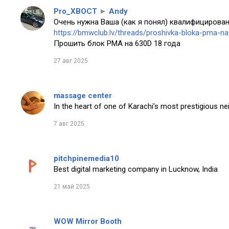
Pro_XBOCT
►
Andy
Очень нужна Ваша (как я понял) квалифицирован
https://bmwclub.lv/threads/proshivka-bloka-pma-n
Прошить блок PMA на 630D 18 года
27 авг 2025
massage center
In the heart of one of Karachi’s most prestigious n
7 авг 2025
pitchpinemedia10
Best digital marketing company in Lucknow, India
21 май 2025
WOW Mirror Booth