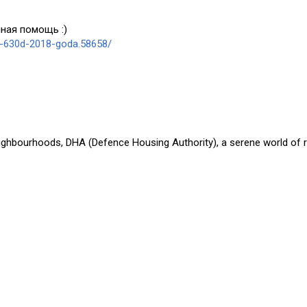
ная помощь :)
a-630d-2018-goda.58658/
eighbourhoods, DHA (Defence Housing Authority), a serene world of r