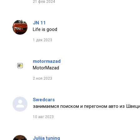
21 фев 2024
JN 11
Life is good
1 дек 2023
motormazad
MotorMazad
2 ноя 2023
Swedcars
занимаемся поиском и перегоном авто из Швеци
10 авг 2023
Julija tuning