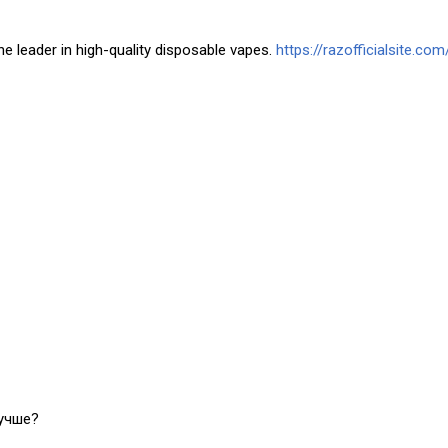
he leader in high-quality disposable vapes.
https://razofficialsite.com
лучше?