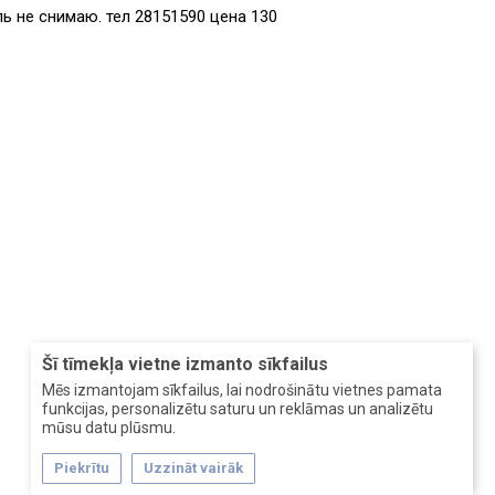
ь не снимаю. тел 28151590 цена 130
Šī tīmekļa vietne izmanto sīkfailus
Mēs izmantojam sīkfailus, lai nodrošinātu vietnes pamata
funkcijas, personalizētu saturu un reklāmas un analizētu
mūsu datu plūsmu.
Piekrītu
Uzzināt vairāk