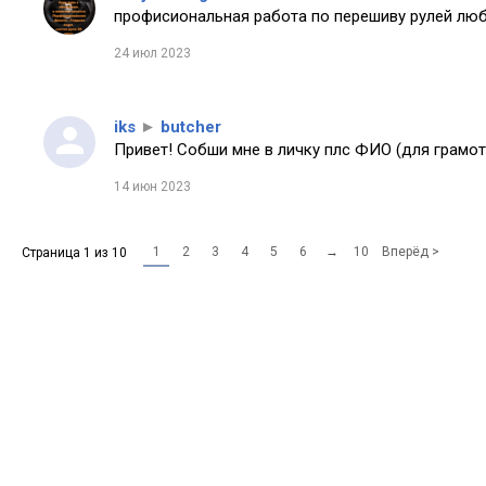
профисиональная работа по перешиву рулей любо
24 июл 2023
iks
►
butcher
Привет! Собши мне в личку плс ФИО (для грамот
14 июн 2023
1
2
3
4
5
6
→
10
Вперёд >
Страница 1 из 10