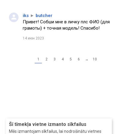
iks
►
butcher
Привет! Собши мне в личку плс ФИО (для
грамоты) + точная модель! Спасибо!
14 июн 2023
1
2
3
4
5
6
→
10
Šī tīmekļa vietne izmanto sīkfailus
Mēs izmantojam sīkfailus, lai nodrošinātu vietnes