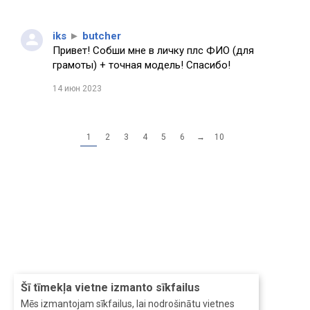
iks
►
butcher
Привет! Собши мне в личку плс ФИО (для
грамоты) + точная модель! Спасибо!
14 июн 2023
1
2
3
4
5
6
→
10
Šī tīmekļa vietne izmanto sīkfailus
Mēs izmantojam sīkfailus, lai nodrošinātu vietnes