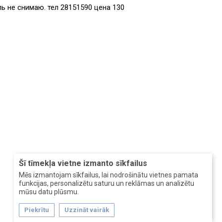
ь не снимаю. тел 28151590 цена 130
Šī tīmekļa vietne izmanto sīkfailus
Mēs izmantojam sīkfailus, lai nodrošinātu vietnes pamata
funkcijas, personalizētu saturu un reklāmas un analizētu
mūsu datu plūsmu.
Piekrītu
Uzzināt vairāk