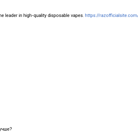
he leader in high-quality disposable vapes.
https://razofficialsite.com
лучше?