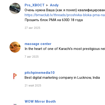
Pro_XBOCT
►
Andy
Очень нужна Ваша (как я понял) квалифицирован
https://bmwclub.lv/threads/proshivka-bloka-pma-n
Прошить блок PMA на 630D 18 года
27 авг 2025
massage center
In the heart of one of Karachi’s most prestigious n
7 авг 2025
pitchpinemedia10
Best digital marketing company in Lucknow, India
21 май 2025
WOW Mirror Booth