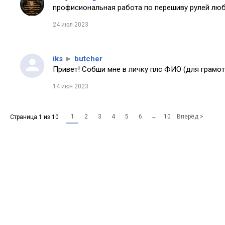
профисиональная работа по перешиву рулей любо
24 июл 2023
iks
►
butcher
Привет! Собши мне в личку плс ФИО (для грамот
14 июн 2023
1
2
3
4
5
6
→
10
Вперёд >
Страница 1 из 10