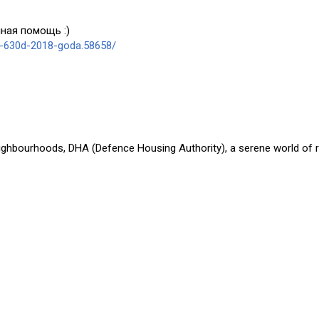
ная помощь :)
a-630d-2018-goda.58658/
eighbourhoods, DHA (Defence Housing Authority), a serene world of r