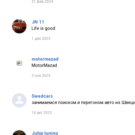
21 фев 2024
JN 11
Life is good
1 дек 2023
motormazad
MotorMazad
2 ноя 2023
Swedcars
занимаемся поиском и перегоном авто из Швеци
10 авг 2023
Julija tuning