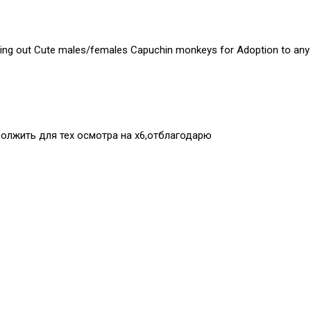
ing out Cute males/females Capuchin monkeys for Adoption to any p
должить для тех осмотра на х6,отблагодарю