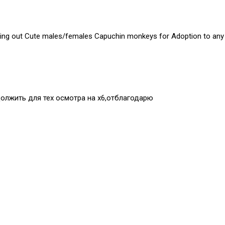
ing out Cute males/females Capuchin monkeys for Adoption to any p
должить для тех осмотра на х6,отблагодарю