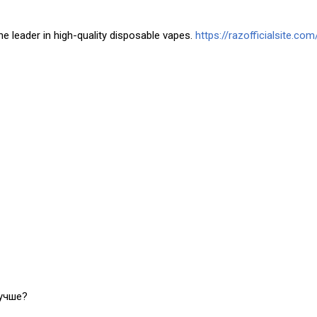
he leader in high-quality disposable vapes.
https://razofficialsite.com
лучше?