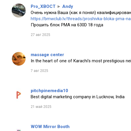
Pro_XBOCT
►
Andy
Очень нужна Ваша (как я понял) квалифицирован
https://bmwclub.lv/threads/proshivka-bloka-pma-n
Прошить блок PMA на 630D 18 года
27 авг 2025
massage center
In the heart of one of Karachi’s most prestigious n
7 авг 2025
pitchpinemedia10
Best digital marketing company in Lucknow, India
21 май 2025
WOW Mirror Booth