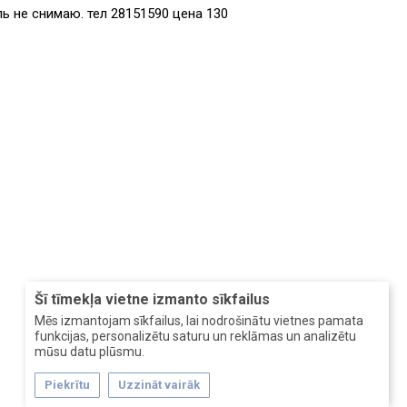
ь не снимаю. тел 28151590 цена 130
Šī tīmekļa vietne izmanto sīkfailus
Mēs izmantojam sīkfailus, lai nodrošinātu vietnes pamata
funkcijas, personalizētu saturu un reklāmas un analizētu
mūsu datu plūsmu.
Piekrītu
Uzzināt vairāk