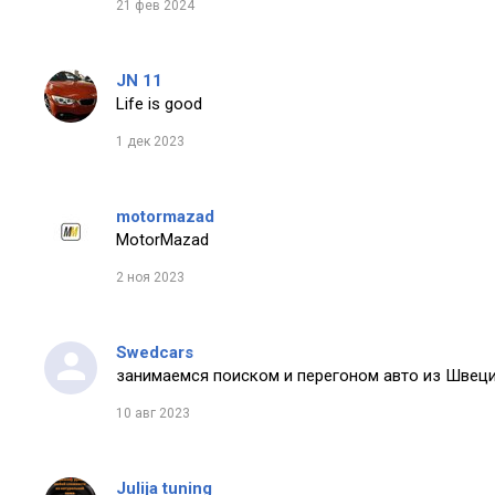
21 фев 2024
JN 11
Life is good
1 дек 2023
motormazad
MotorMazad
2 ноя 2023
Swedcars
занимаемся поиском и перегоном авто из Швеци
10 авг 2023
Julija tuning