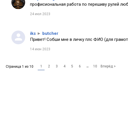
профисиональная работа по перешиву рулей любо
24 июл 2023
iks
►
butcher
Привет! Собши мне в личку плс ФИО (для грамот
14 июн 2023
1
2
3
4
5
6
→
10
Вперёд >
Страница 1 из 10