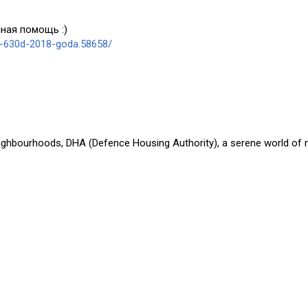
ная помощь :)
a-630d-2018-goda.58658/
eighbourhoods, DHA (Defence Housing Authority), a serene world of r