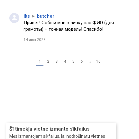
iks
►
butcher
Привет! Собши мне в личку плс ФИО (для
грамоты) + точная модель! Спасибо!
14 июн 2023
1
2
3
4
5
6
→
10
Šī tīmekļa vietne izmanto sīkfailus
Mēs izmantojam sīkfailus, lai nodrošinātu vietnes