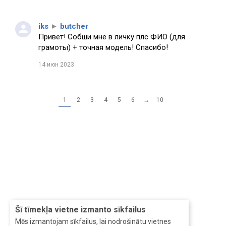
iks
►
butcher
Привет! Собши мне в личку плс ФИО (для
грамоты) + точная модель! Спасибо!
14 июн 2023
1
2
3
4
5
6
→
10
Šī tīmekļa vietne izmanto sīkfailus
Mēs izmantojam sīkfailus, lai nodrošinātu vietnes