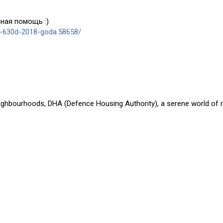
ная помощь :)
a-630d-2018-goda.58658/
eighbourhoods, DHA (Defence Housing Authority), a serene world of r