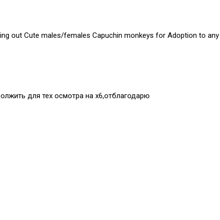
ing out Cute males/females Capuchin monkeys for Adoption to any p
должить для тех осмотра на х6,отблагодарю