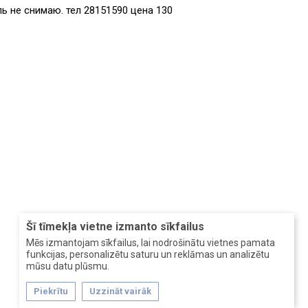
ь не снимаю. тел 28151590 цена 130
Šī tīmekļa vietne izmanto sīkfailus
Mēs izmantojam sīkfailus, lai nodrošinātu vietnes pamata
funkcijas, personalizētu saturu un reklāmas un analizētu
mūsu datu plūsmu.
Piekrītu
Uzzināt vairāk