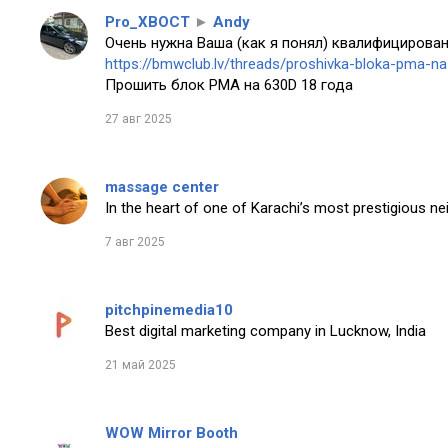
Pro_XBOCT
►
Andy
Очень нужна Ваша (как я понял) квалифицирован
https://bmwclub.lv/threads/proshivka-bloka-pma-n
Прошить блок PMA на 630D 18 года
27 авг 2025
massage center
In the heart of one of Karachi’s most prestigious n
7 авг 2025
pitchpinemedia10
Best digital marketing company in Lucknow, India
21 май 2025
WOW Mirror Booth