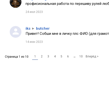
профисиональная работа по перешиву рулей любо
24 июл 2023
iks
►
butcher
Привет! Собши мне в личку плс ФИО (для грамот
14 июн 2023
1
2
3
4
5
6
→
10
Вперёд >
Страница 1 из 10