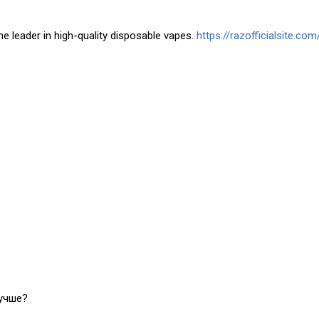
he leader in high-quality disposable vapes.
https://razofficialsite.com
лучше?