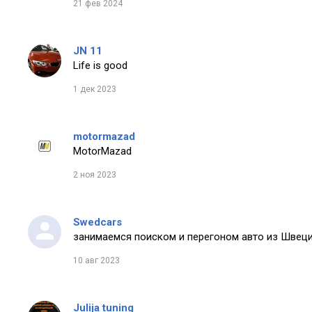
21 фев 2024
JN 11
Life is good
1 дек 2023
motormazad
MotorMazad
2 ноя 2023
Swedcars
занимаемся поиском и перегоном авто из Швеци
10 авг 2023
Julija tuning