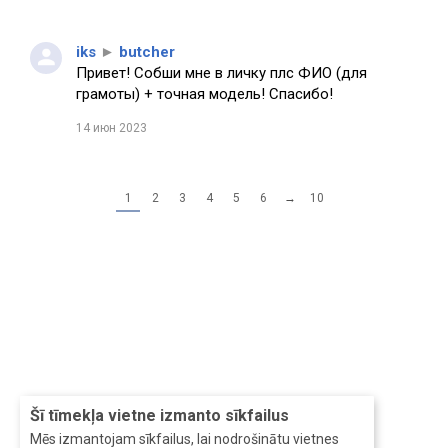
iks
►
butcher
Привет! Собши мне в личку плс ФИО (для
грамоты) + точная модель! Спасибо!
14 июн 2023
1
2
3
4
5
6
→
10
Šī tīmekļa vietne izmanto sīkfailus
Mēs izmantojam sīkfailus, lai nodrošinātu vietnes