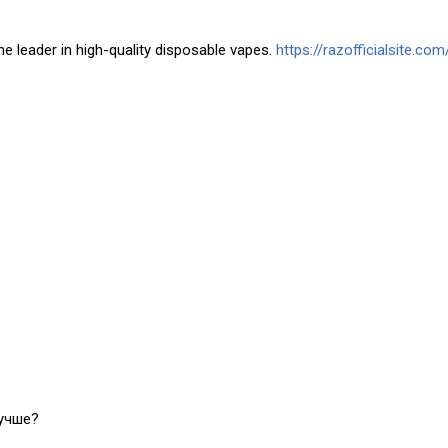
he leader in high-quality disposable vapes.
https://razofficialsite.com
лучше?