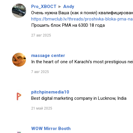
Pro_XBOCT
►
Andy
Очень нужна Ваша (как я понял) квалифицирован
https://bmwclub.lv/threads/proshivka-bloka-pma-n
Прошить блок PMA на 630D 18 года
27 авг 2025
massage center
In the heart of one of Karachi’s most prestigious n
7 авг 2025
pitchpinemedia10
Best digital marketing company in Lucknow, India
21 май 2025
WOW Mirror Booth