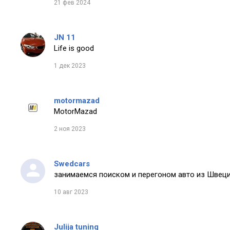
21 фев 2024
JN 11
Life is good
1 дек 2023
motormazad
MotorMazad
2 ноя 2023
Swedcars
занимаемся поиском и перегоном авто из Швеци
10 авг 2023
Julija tuning