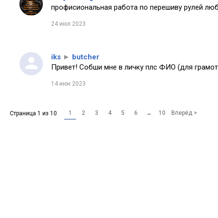
профисиональная работа по перешиву рулей любо
24 июл 2023
iks
►
butcher
Привет! Собши мне в личку плс ФИО (для грамот
14 июн 2023
1
2
3
4
5
6
→
10
Вперёд >
Страница 1 из 10