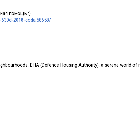
ная помощь :)
a-630d-2018-goda.58658/
eighbourhoods, DHA (Defence Housing Authority), a serene world of r