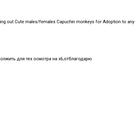
ing out Cute males/females Capuchin monkeys for Adoption to any p
должить для тех осмотра на х6,отблагодарю