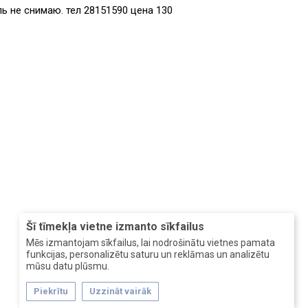
ь не снимаю. тел 28151590 цена 130
Šī tīmekļa vietne izmanto sīkfailus
Mēs izmantojam sīkfailus, lai nodrošinātu vietnes pamata
funkcijas, personalizētu saturu un reklāmas un analizētu
mūsu datu plūsmu.
Piekrītu
Uzzināt vairāk