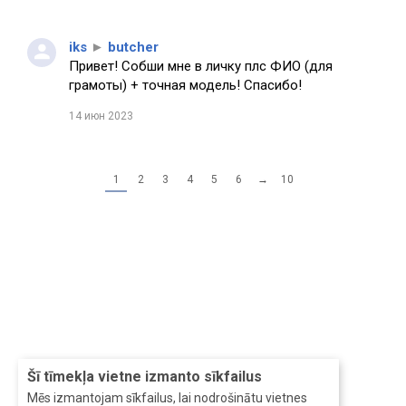
iks
►
butcher
Привет! Собши мне в личку плс ФИО (для
грамоты) + точная модель! Спасибо!
14 июн 2023
1
2
3
4
5
6
→
10
Šī tīmekļa vietne izmanto sīkfailus
Mēs izmantojam sīkfailus, lai nodrošinātu vietnes