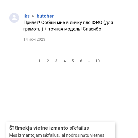
iks
►
butcher
Привет! Собши мне в личку плс ФИО (для
грамоты) + точная модель! Спасибо!
14 июн 2023
1
2
3
4
5
6
→
10
Šī tīmekļa vietne izmanto sīkfailus
Mēs izmantojam sīkfailus, lai nodrošinātu vietnes