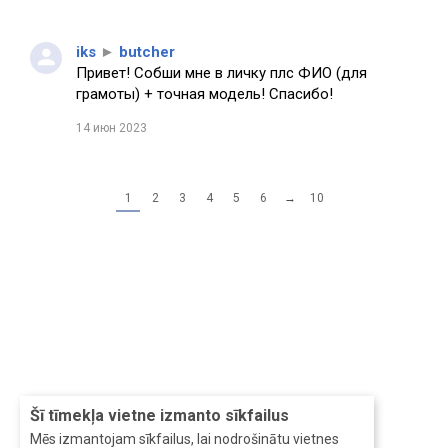
iks
►
butcher
Привет! Собши мне в личку плс ФИО (для
грамоты) + точная модель! Спасибо!
14 июн 2023
1
2
3
4
5
6
→
10
Šī tīmekļa vietne izmanto sīkfailus
Mēs izmantojam sīkfailus, lai nodrošinātu vietnes