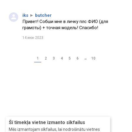
iks
►
butcher
Привет! Собши мне в личку плс ФИО (для
грамоты) + точная модель! Спасибо!
14 июн 2023
1
2
3
4
5
6
→
10
Šī tīmekļa vietne izmanto sīkfailus
Mēs izmantojam sīkfailus, lai nodrošinātu vietnes