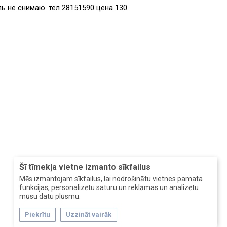
ь не снимаю. тел 28151590 цена 130
Šī tīmekļa vietne izmanto sīkfailus
Mēs izmantojam sīkfailus, lai nodrošinātu vietnes pamata
funkcijas, personalizētu saturu un reklāmas un analizētu
mūsu datu plūsmu.
Piekrītu
Uzzināt vairāk