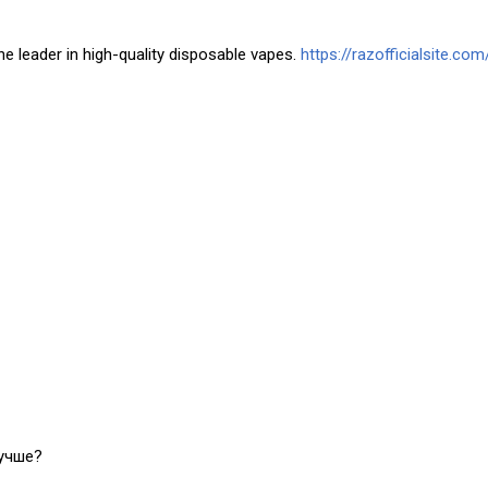
he leader in high-quality disposable vapes.
https://razofficialsite.com
лучше?