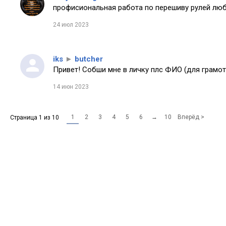
профисиональная работа по перешиву рулей любо
24 июл 2023
iks
►
butcher
Привет! Собши мне в личку плс ФИО (для грамот
14 июн 2023
1
2
3
4
5
6
→
10
Вперёд >
Страница 1 из 10