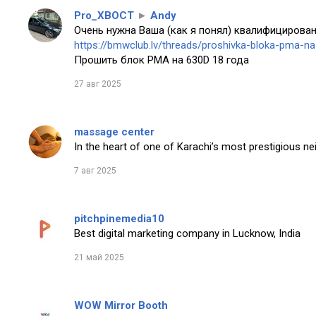
Pro_XBOCT
►
Andy
Очень нужна Ваша (как я понял) квалифицирован
https://bmwclub.lv/threads/proshivka-bloka-pma-n
Прошить блок PMA на 630D 18 года
27 авг 2025
massage center
In the heart of one of Karachi’s most prestigious n
7 авг 2025
pitchpinemedia10
Best digital marketing company in Lucknow, India
21 май 2025
WOW Mirror Booth