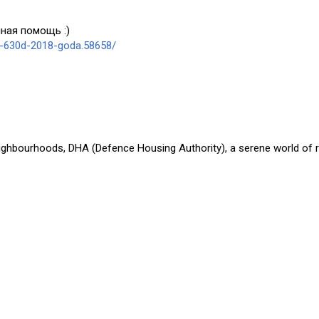
ная помощь :)
a-630d-2018-goda.58658/
eighbourhoods, DHA (Defence Housing Authority), a serene world of r