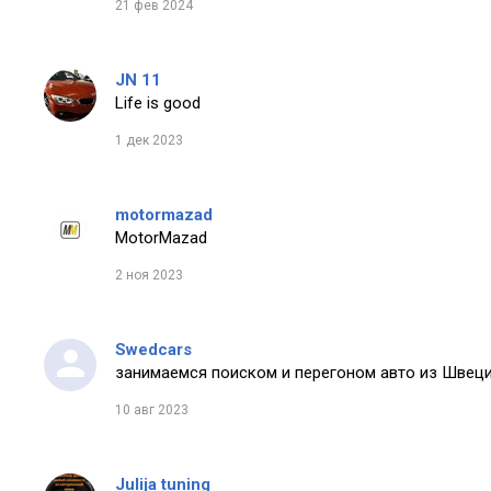
21 фев 2024
JN 11
Life is good
1 дек 2023
motormazad
MotorMazad
2 ноя 2023
Swedcars
занимаемся поиском и перегоном авто из Швеци
10 авг 2023
Julija tuning