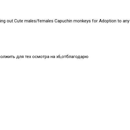
ing out Cute males/females Capuchin monkeys for Adoption to any p
должить для тех осмотра на х6,отблагодарю