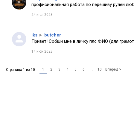
профисиональная работа по перешиву рулей любо
24 июл 2023
iks
►
butcher
Привет! Собши мне в личку плс ФИО (для грамот
14 июн 2023
1
2
3
4
5
6
→
10
Вперёд >
Страница 1 из 10