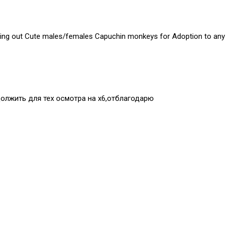
ing out Cute males/females Capuchin monkeys for Adoption to any p
должить для тех осмотра на х6,отблагодарю