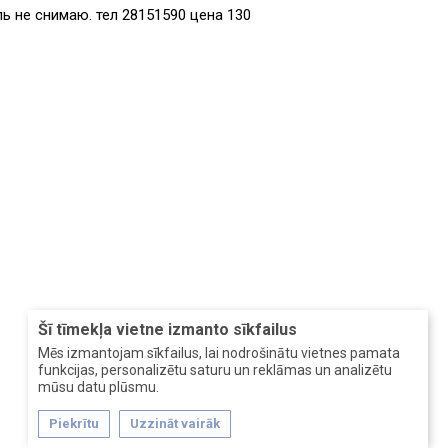
ь не снимаю. тел 28151590 цена 130
Šī tīmekļa vietne izmanto sīkfailus
Mēs izmantojam sīkfailus, lai nodrošinātu vietnes pamata
funkcijas, personalizētu saturu un reklāmas un analizētu
mūsu datu plūsmu.
Piekrītu
Uzzināt vairāk