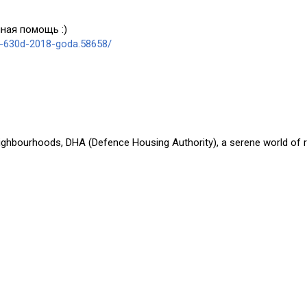
ная помощь :)
a-630d-2018-goda.58658/
eighbourhoods, DHA (Defence Housing Authority), a serene world of r