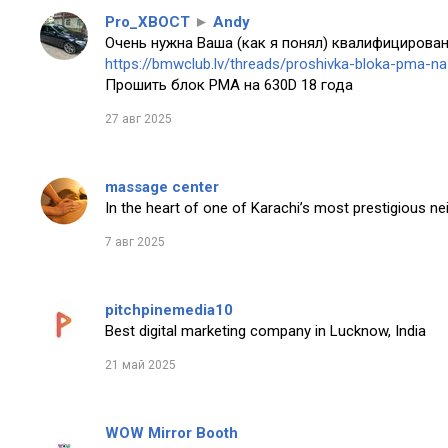
Pro_XBOCT
►
Andy
Очень нужна Ваша (как я понял) квалифицирован
https://bmwclub.lv/threads/proshivka-bloka-pma-n
Прошить блок PMA на 630D 18 года
27 авг 2025
massage center
In the heart of one of Karachi’s most prestigious n
7 авг 2025
pitchpinemedia10
Best digital marketing company in Lucknow, India
21 май 2025
WOW Mirror Booth