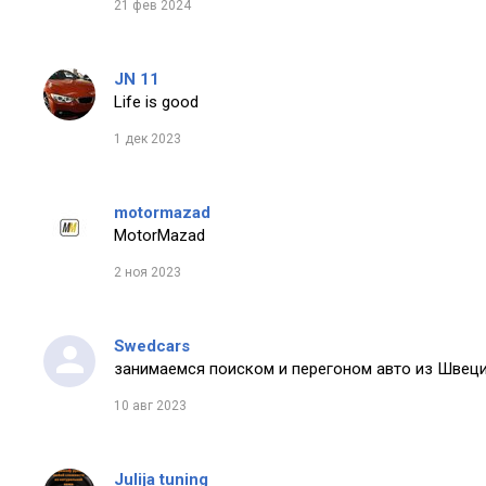
21 фев 2024
JN 11
Life is good
1 дек 2023
motormazad
MotorMazad
2 ноя 2023
Swedcars
занимаемся поиском и перегоном авто из Швеци
10 авг 2023
Julija tuning