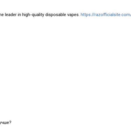
he leader in high-quality disposable vapes.
https://razofficialsite.com
лучше?