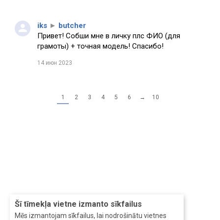
iks
►
butcher
Привет! Собши мне в личку плс ФИО (для
грамоты) + точная модель! Спасибо!
14 июн 2023
1
2
3
4
5
6
→
10
Šī tīmekļa vietne izmanto sīkfailus
Mēs izmantojam sīkfailus, lai nodrošinātu vietnes