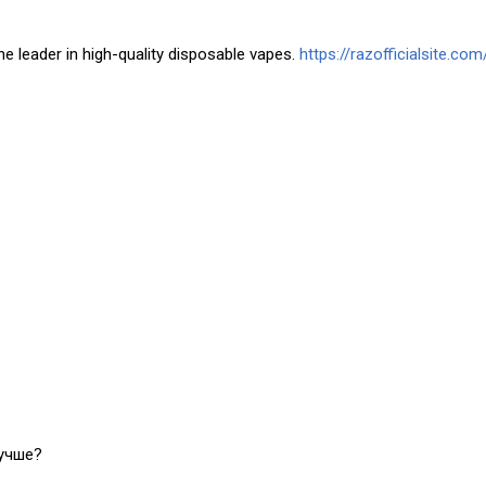
he leader in high-quality disposable vapes.
https://razofficialsite.com
лучше?