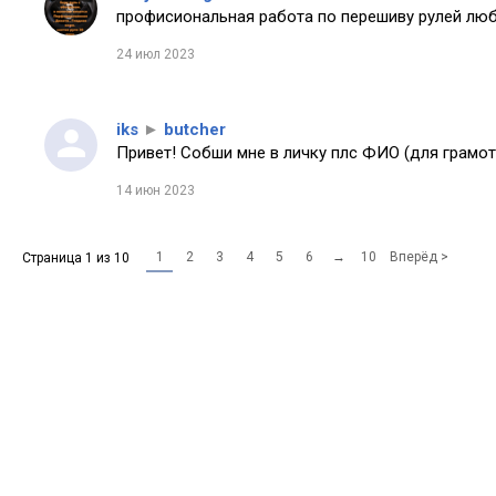
профисиональная работа по перешиву рулей любо
24 июл 2023
iks
►
butcher
Привет! Собши мне в личку плс ФИО (для грамот
14 июн 2023
1
2
3
4
5
6
→
10
Вперёд >
Страница 1 из 10