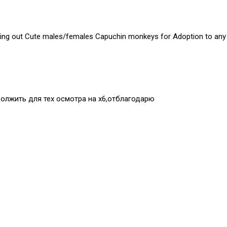
ing out Cute males/females Capuchin monkeys for Adoption to any p
должить для тех осмотра на х6,отблагодарю