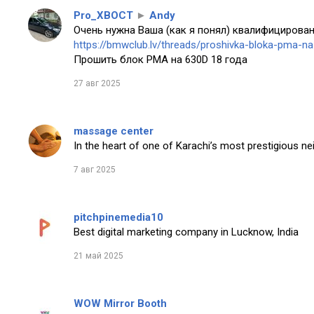
Pro_XBOCT
►
Andy
Очень нужна Ваша (как я понял) квалифицирован
https://bmwclub.lv/threads/proshivka-bloka-pma-n
Прошить блок PMA на 630D 18 года
27 авг 2025
massage center
In the heart of one of Karachi’s most prestigious n
7 авг 2025
pitchpinemedia10
Best digital marketing company in Lucknow, India
21 май 2025
WOW Mirror Booth