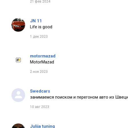
21 фев 2024
JN 11
Life is good
1 дек 2023
motormazad
MotorMazad
2 ноя 2023
Swedcars
занимаемся поиском и перегоном авто из Швеци
10 авг 2023
Julija tuning