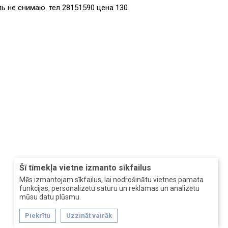
ь не снимаю. тел 28151590 цена 130
Šī tīmekļa vietne izmanto sīkfailus
Mēs izmantojam sīkfailus, lai nodrošinātu vietnes pamata
funkcijas, personalizētu saturu un reklāmas un analizētu
mūsu datu plūsmu.
Piekrītu
Uzzināt vairāk