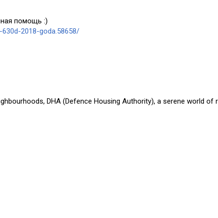
ная помощь :)
a-630d-2018-goda.58658/
eighbourhoods, DHA (Defence Housing Authority), a serene world of r