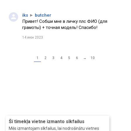
iks
►
butcher
Привет! Собши мне в личку плс ФИО (для
грамоты) + точная модель! Спасибо!
14 июн 2023
1
2
3
4
5
6
→
10
Šī tīmekļa vietne izmanto sīkfailus
Mēs izmantojam sīkfailus, lai nodrošinātu vietnes