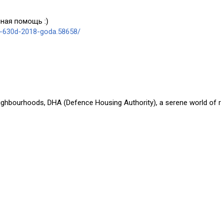
ная помощь :)
a-630d-2018-goda.58658/
eighbourhoods, DHA (Defence Housing Authority), a serene world of r