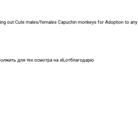
ing out Cute males/females Capuchin monkeys for Adoption to any p
должить для тех осмотра на х6,отблагодарю