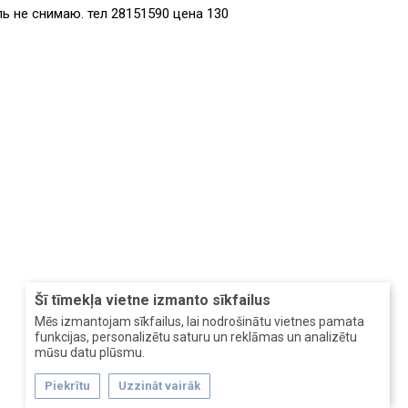
ь не снимаю. тел 28151590 цена 130
Šī tīmekļa vietne izmanto sīkfailus
Mēs izmantojam sīkfailus, lai nodrošinātu vietnes pamata
funkcijas, personalizētu saturu un reklāmas un analizētu
mūsu datu plūsmu.
Piekrītu
Uzzināt vairāk