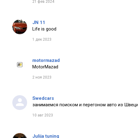
21 фев 2024
JN 11
Life is good
1 дек 2023
motormazad
MotorMazad
2 ноя 2023
Swedcars
занимаемся поиском и перегоном авто из Швеци
10 авг 2023
Julija tuning