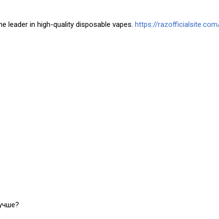
he leader in high-quality disposable vapes.
https://razofficialsite.com
лучше?