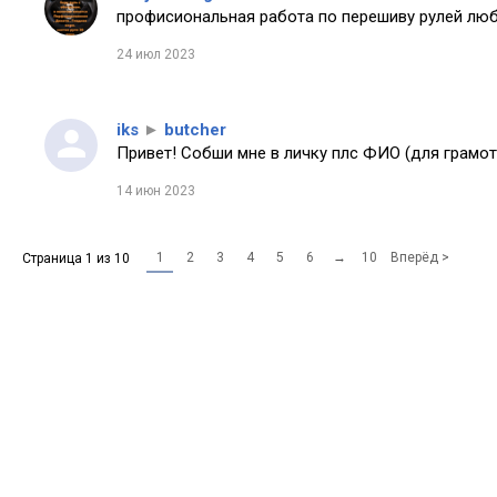
профисиональная работа по перешиву рулей любо
24 июл 2023
iks
►
butcher
Привет! Собши мне в личку плс ФИО (для грамот
14 июн 2023
1
2
3
4
5
6
→
10
Вперёд >
Страница 1 из 10