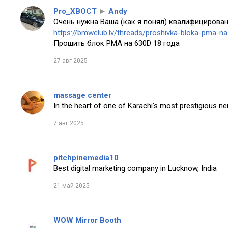
Pro_XBOCT
►
Andy
Очень нужна Ваша (как я понял) квалифицирован
https://bmwclub.lv/threads/proshivka-bloka-pma-n
Прошить блок PMA на 630D 18 года
27 авг 2025
massage center
In the heart of one of Karachi’s most prestigious n
7 авг 2025
pitchpinemedia10
Best digital marketing company in Lucknow, India
21 май 2025
WOW Mirror Booth