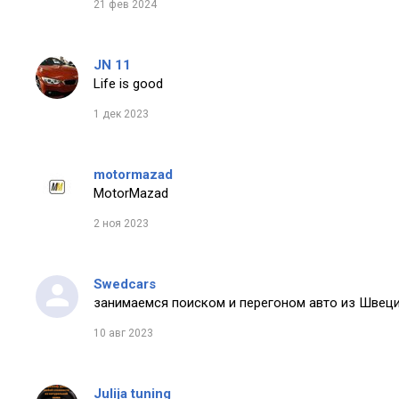
21 фев 2024
JN 11
Life is good
1 дек 2023
motormazad
MotorMazad
2 ноя 2023
Swedcars
занимаемся поиском и перегоном авто из Швеци
10 авг 2023
Julija tuning