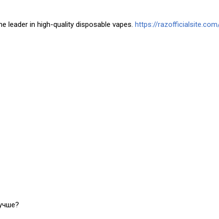
he leader in high-quality disposable vapes.
https://razofficialsite.com
лучше?