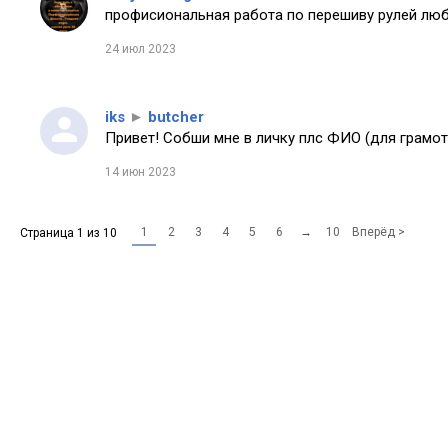
профисиональная работа по перешиву рулей любо
24 июл 2023
iks
►
butcher
Привет! Собши мне в личку плс ФИО (для грамот
14 июн 2023
1
2
3
4
5
6
→
10
Вперёд >
Страница 1 из 10