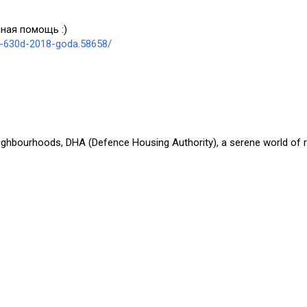
ная помощь :)
a-630d-2018-goda.58658/
eighbourhoods, DHA (Defence Housing Authority), a serene world of r