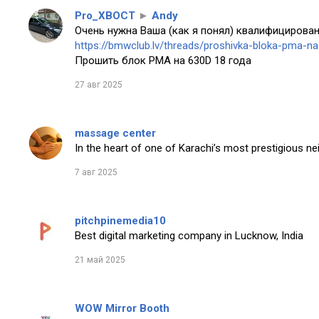
Pro_XBOCT
►
Andy
Очень нужна Ваша (как я понял) квалифицирован
https://bmwclub.lv/threads/proshivka-bloka-pma-n
Прошить блок PMA на 630D 18 года
27 авг 2025
massage center
In the heart of one of Karachi’s most prestigious n
7 авг 2025
pitchpinemedia10
Best digital marketing company in Lucknow, India
21 май 2025
WOW Mirror Booth