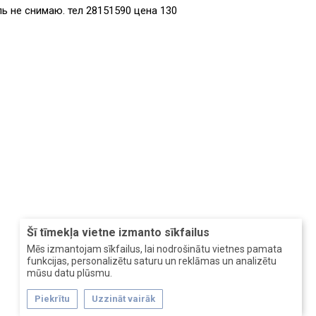
ь не снимаю. тел 28151590 цена 130
Šī tīmekļa vietne izmanto sīkfailus
Mēs izmantojam sīkfailus, lai nodrošinātu vietnes pamata
funkcijas, personalizētu saturu un reklāmas un analizētu
mūsu datu plūsmu.
Piekrītu
Uzzināt vairāk