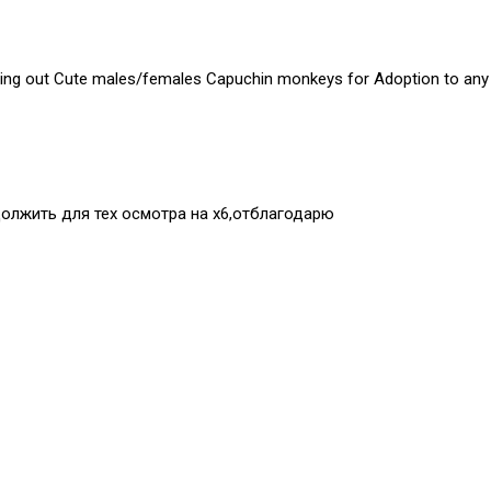
ing out Cute males/females Capuchin monkeys for Adoption to any p
должить для тех осмотра на х6,отблагодарю