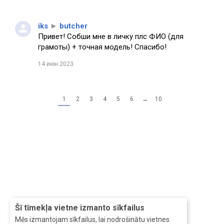
iks
►
butcher
Привет! Собши мне в личку плс ФИО (для
грамоты) + точная модель! Спасибо!
14 июн 2023
1
2
3
4
5
6
→
10
Šī tīmekļa vietne izmanto sīkfailus
Mēs izmantojam sīkfailus, lai nodrošinātu vietnes