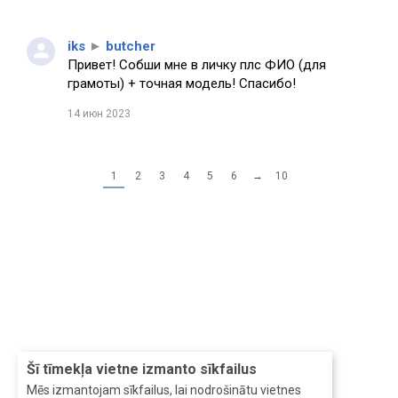
iks
►
butcher
Привет! Собши мне в личку плс ФИО (для
грамоты) + точная модель! Спасибо!
14 июн 2023
1
2
3
4
5
6
→
10
Šī tīmekļa vietne izmanto sīkfailus
Mēs izmantojam sīkfailus, lai nodrošinātu vietnes